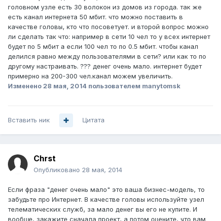
головном узле есть 30 волокон из домов из города. так же
есть канал интернета 50 мбит. что можно поставить в
качестве головы, кто что посоветует. и второй вопрос можно
ли сделать так что: например в сети 10 чел то у всех интернет
будет по 5 мбит а если 100 чел то по 0.5 мбит. чтобы канал
делился равно между пользователями в сети? или как то по
другому настраивать. ??? денег очень мало. интернет будет
примерно на 200-300 чел.канал можем увеличить.
Изменено
28 мая, 2014
пользователем manytomsk
Вставить ник
Цитата
Chrst
Опубликовано
28 мая, 2014
Если фраза "денег очень мало" это ваша бизнес-модель, то
забудьте про Интернет. В качестве головы используйте узел
телематических служб, за мало денег вы его не купите. И
вообще, закажите сначала проект, а потом оцените, что вам