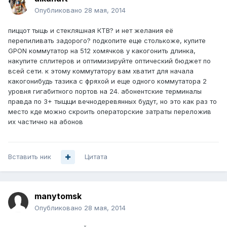
Опубликовано
28 мая, 2014
пиццот тыщь и стекляшная КТВ? и нет желания её
перепиливать задорого? подкопите еще столькоже, купите
GPON коммутатор на 512 хомячков у какогонить длинка,
накупите сплитеров и оптимизируйте оптический бюджет по
всей сети. к этому коммутатору вам хватит для начала
какогонибудь тазика с фряхой и еще одного коммутатора 2
уровня гигабитного портов на 24. абонентские терминалы
правда по 3+ тыщщи вечнодеревянных будут, но это как раз то
место кде можно скроить операторские затраты переложив
их частично на абонов
Вставить ник
Цитата
manytomsk
Опубликовано
28 мая, 2014