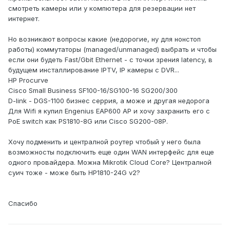
смотреть камеры или у компютера для резервации нет
интернет.
Но возникают вопросы какие (недорогие, ну для нонстоп
работы) коммутаторы (managed/unmanaged) выбрать и чтобы
если они будеть Fast/Gbit Ethernet - с точки зрения latency, в
будущем инсталлирование IPTV, IP камеры с DVR...
HP Procurve
Cisco Small Business SF100-16/SG100-16 SG200/300
D-link - DGS-1100 бизнес серрия, а може и другая недорога
Для Wifi я купил Engenius EAP600 AP и хочу захранить его с
PoE switch как PS1810-8G или Cisco SG200-08P.
Хочу подменить и централной роутер чтобый у него была
возможносты подключить еще один WAN интерфейс для еще
одного провайдера. Можна Mikrotik Cloud Core? Централной
суич тоже - може быть HP1810-24G v2?
Спасибо