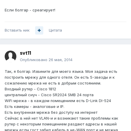
Если болгар - среагирует!
Вставить ник
Цитата
svt11
Опубликовано
26 мая, 2014
Так, я болгар. Извините для моего языка. Моя задача есть
построить мрежу для одного отеля. Он есть 5-звезды и к
сожалению мрежа не есть в добрым состоянием.
Входный рутер - Cisco 1812
централный сиуч - Cisco SR2024 SMB 24 порта
WiFi мрежа - в каждом помещением есть D-Link DI-524
Есть камеры - аналоговые и IP.
Есть внутренная мрежа без доступу на интернет
Сейчас в ней нет VLAN-и и возникают такие проблемы как
рутер с некоторым помещением раздают адресы в нашей
мрежы еслы гост забил кабель в не-WAN порт и не можна