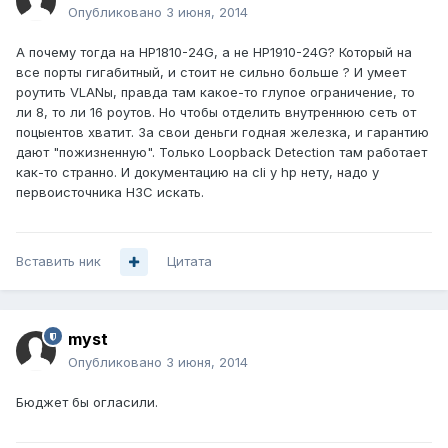
Опубликовано
3 июня, 2014
А почему тогда на HP1810-24G, а не HP1910-24G? Который на
все порты гигабитный, и стоит не сильно больше ? И умеет
роутить VLANы, правда там какое-то глупое ограничение, то
ли 8, то ли 16 роутов. Но чтобы отделить внутреннюю сеть от
поцыентов хватит. За свои деньги годная железка, и гарантию
дают "пожизненную". Только Loopback Detection там работает
как-то странно. И документацию на cli у hp нету, надо у
первоисточника H3C искать.
Вставить ник
Цитата
myst
Опубликовано
3 июня, 2014
Бюджет бы огласили.