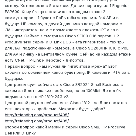
хотелу. Хотель есть с 5 етажом. До сих пор я купил 1 Engenius
EAP600. Хочу бы що поставить на каждом етаже 2
коммутаторов - 1 будет с PoE чтобы захранить 3-4 AP и в
будуще 1 IP камеру, а другой для линка каждой номером с
ЛАН интернетом, но и с возможностю сложить IPTV за в
будущем. Сейчас я смотря на Cisco SF100 8,16 портов, HP
Procurve 1410 серии и D-Link DGS - ета гигабитова - тех тры
для ЛАН подключеннии номеров, а Cisco SG200/HP 1810 с PoE
для AP и линку на централном суиче. Сейчас на каждом етаже
есть CNet, TP-Link и Repotec - 8-портов.
Первой вопрос - нам нужна ли гигабитова мрежа? Етот
сходить со сомнением какой будет ping, IP камеры и IPTV за в
будущем.
Централны суич сейчас есть Cisco SR2024 Small Business с
каком за 5 лет никаких проблема, но он 100Mbit. Я хтел бы
подменить его с HP 1810-24G v2.
Централной роутер сейчас есть Cisco 1812 - за 5 лет остатно
есть некоторых проблема. Микротик будет добро?
http://reloadbg.com/product/405/
http://reloadbg.com/product/405/
Второй вопрос какой марки и серии Cisco SMB, HP Procurve,
Dell или D-Link?