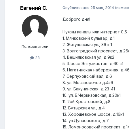
Евгений С.
Опубликовано
25 мая, 2014
(измен
Доброго дня!
Нужны каналы или интернет 0,5
1. Мячковский бульвар, д.1
2. Жигулевская ул., 36 к 1
Пользователи
3. Волгоградский проспект, д.26
4. Вешняковская ул, д.9к2
23
5. Шоссе Энтузиастов, д.60 к1
6. Нагатинская набережная, д.4
7. Серпуховский вал, д.6
8. ул. Москворечье д.4к6
9. ул. Бакунинская, д.23-41
10. ул. Б.Черкизовская, д.20к1
11. 2ой Крестовский, д.8
12. Бутырская ул., д.4
13. Хорошевское шоссе, д.16к1
14. ул.Дунаевского, д.7
15. Ломоносовский проспект, д.1