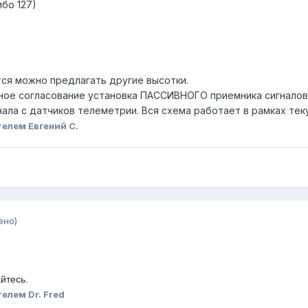
ибо 127)
тся можно предлагать другие высотки.
ное согласование установка ПАССИВНОГО приемника сигналов 
нала с датчиков телеметрии. Вся схема работает в рамках те
елем Евгений С.
ено)
айтесь.
елем Dr. Fred