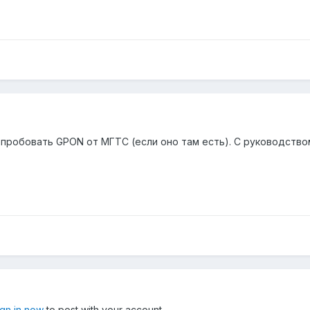
пробовать GPON от МГТС (если оно там есть). C руководством
ign in now
to post with your account.