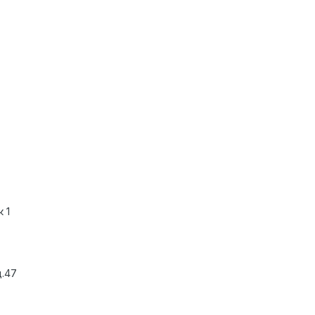
 1
д.47