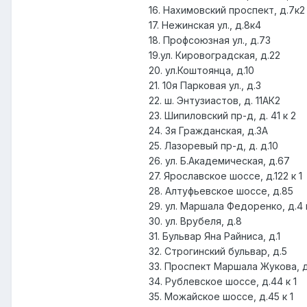
16. Нахимовский проспект, д.7к2
17. Нежинская ул., д.8к4
18. Профсоюзная ул., д.73
19.ул. Кировоградская, д.22
20. ул.Коштоянца, д.10
21. 10я Парковая ул., д.3
22. ш. Энтузиастов, д. 11АК2
23. Шипиловский пр-д, д. 41 к 2
24. 3я Гражданская, д.3А
25. Лазоревый пр-д, д. д.10
26. ул. Б.Академическая, д.67
27. Ярославское шоссе, д.122 к 1
28. Алтуфьевское шоссе, д.85
29. ул. Маршала Федоренко, д.4 к
30. ул. Врубеля, д.8
31. Бульвар Яна Райниса, д.1
32. Строгинский бульвар, д.5
33. Проспект Маршала Жукова, 
34. Рублевское шоссе, д.44 к 1
35. Можайское шоссе, д.45 к 1