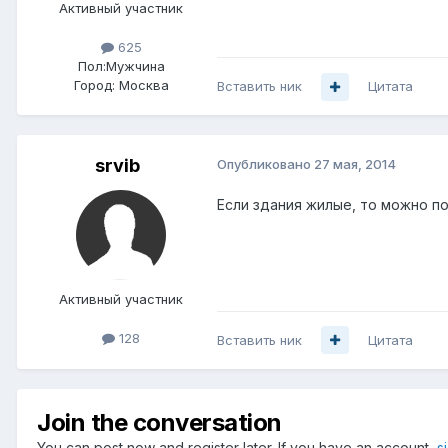
Активный участник
625
Пол:
Мужчина
Город:
Москва
Вставить ник
Цитата
srvib
Опубликовано
27 мая, 2014
Если здания жилые, то можно по
Активный участник
128
Вставить ник
Цитата
Join the conversation
You can post now and register later. If you have an account,
s