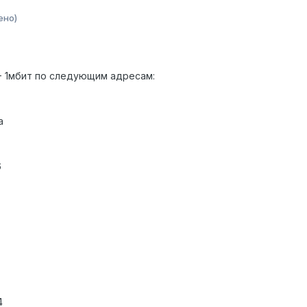
ено)
 - 1мбит по следующим адресам:
а
6
4