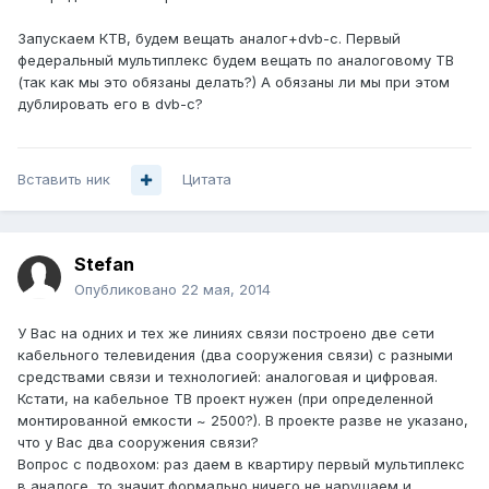
Запускаем КТВ, будем вещать аналог+dvb-c. Первый
федеральный мультиплекс будем вещать по аналоговому ТВ
(так как мы это обязаны делать?) А обязаны ли мы при этом
дублировать его в dvb-c?
Вставить ник
Цитата
Stefan
Опубликовано
22 мая, 2014
У Вас на одних и тех же линиях связи построено две сети
кабельного телевидения (два сооружения связи) с разными
средствами связи и технологией: аналоговая и цифровая.
Кстати, на кабельное ТВ проект нужен (при определенной
монтированной емкости ~ 2500?). В проекте разве не указано,
что у Вас два сооружения связи?
Вопрос с подвохом: раз даем в квартиру первый мультиплекс
в аналоге, то значит формально ничего не нарушаем и