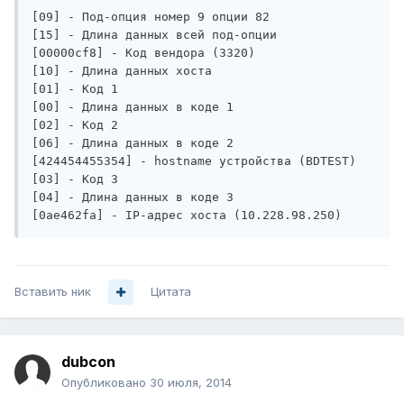
[09] - Под-опция номер 9 опции 82

[15] - Длина данных всей под-опции

[00000cf8] - Код вендора (3320)

[10] - Длина данных хоста

[01] - Код 1

[00] - Длина данных в коде 1

[02] - Код 2

[06] - Длина данных в коде 2

[424454455354] - hostname устройства (BDTEST)

[03] - Код 3

[04] - Длина данных в коде 3

[0ae462fa] - IP-адрес хоста (10.228.98.250)
Вставить ник
Цитата
dubcon
Опубликовано
30 июля, 2014