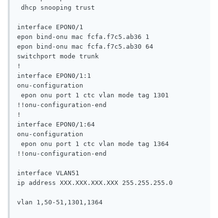
 dhcp snooping trust

interface EPON0/1

epon bind-onu mac fcfa.f7c5.ab36 1

epon bind-onu mac fcfa.f7c5.ab30 64

switchport mode trunk

!

interface EPON0/1:1

onu-configuration

 epon onu port 1 ctc vlan mode tag 1301

!!onu-configuration-end

!         

interface EPON0/1:64

onu-configuration

 epon onu port 1 ctc vlan mode tag 1364

!!onu-configuration-end

interface VLAN51

ip address XXX.XXX.XXX.XXX 255.255.255.0

vlan 1,50-51,1301,1364
