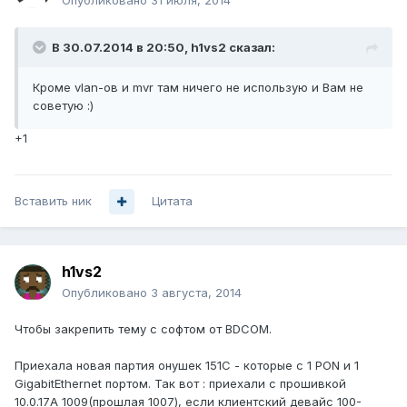
Опубликовано
31 июля, 2014
В 30.07.2014 в 20:50, h1vs2 сказал:
Кроме vlan-ов и mvr там ничего не использую и Вам не
советую :)
+1
Вставить ник
Цитата
h1vs2
Опубликовано
3 августа, 2014
Чтобы закрепить тему с софтом от BDCOM.
Приехала новая партия онушек 151C - которые с 1 PON и 1
GigabitEthernet портом. Так вот : приехали с прошивкой
10.0.17A 1009(прошлая 1007), если клиентский девайс 100-