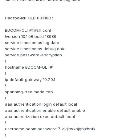
Настройки OLD P3310B :
BDCOM-OLT#1:#sh conf
!version 10.1.0B build 18986
service timestamps log date
service timestamps debug date
service password-encryption
!
hostname BDCOM-OLT#1:
!
ip default-gateway 10.7.0.1
!
spanning-tree mode rstp
!
aaa authentication login default local
aaa authentication enable default enable
aaa authorization exec default local
!
username boom password 7 vjkjltwxnjghjxbnfk
!