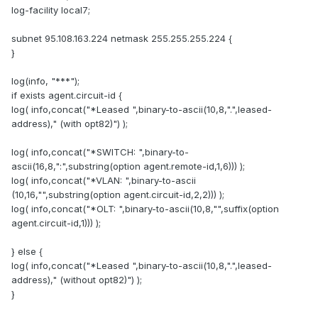
log-facility local7;
subnet 95.108.163.224 netmask 255.255.255.224 {
}
log(info, "***");
if exists agent.circuit-id {
log( info,concat("*Leased ",binary-to-ascii(10,8,".",leased-
address)," (with opt82)") );
log( info,concat("*SWITCH: ",binary-to-
ascii(16,8,":",substring(option agent.remote-id,1,6))) );
log( info,concat("*VLAN: ",binary-to-ascii
(10,16,"",substring(option agent.circuit-id,2,2))) );
log( info,concat("*OLT: ",binary-to-ascii(10,8,"",suffix(option
agent.circuit-id,1))) );
} else {
log( info,concat("*Leased ",binary-to-ascii(10,8,".",leased-
address)," (without opt82)") );
}