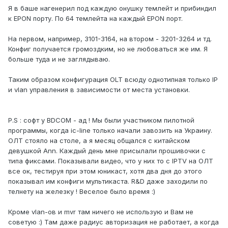
Я в баше нагенерил под каждую онушку темлейт и прибиндил
к EPON порту. По 64 темлейта на каждый EPON порт.
На первом, например, 3101-3164, на втором - 3201-3264 и тд.
Конфиг получается громоздким, но не любоваться же им. Я
больше туда и не заглядываю.
Таким образом конфигурация OLT всюду однотипная только IP
и vlan управления в зависимости от места установки.
P.S : софт у BDCOM - ад ! Мы были участником пилотной
программы, когда ic-line только начали завозить на Украину.
ОЛТ стояло на столе, а я месяц общался с китайском
девушкой Ann. Каждый день мне присылали прошивочки с
типа фиксами. Показывали видео, что у них то с IPTV на ОЛТ
все ок, тестируя при этом юникаст, хотя два дня до этого
показывал им конфиги мультикаста. R&D даже заходили по
телнету на железку ! Веселое было время :)
Кроме vlan-ов и mvr там ничего не использую и Вам не
советую :) Там даже радиус авторизация не работает, а когда