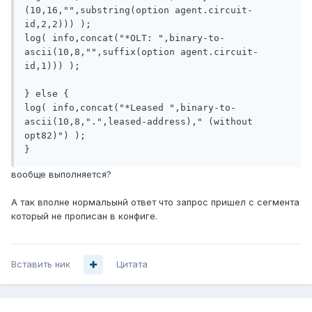
(10,16,"",substring(option agent.circuit-
id,2,2))) );

log( info,concat("*OLT: ",binary-to-
ascii(10,8,"",suffix(option agent.circuit-
id,1))) );

} else {

log( info,concat("*Leased ",binary-to-
ascii(10,8,".",leased-address)," (without 
opt82)") );

}
вообще выполняется?
А так вполне нормальынй ответ что запрос пришел с сегмента
который не прописан в конфиге.
Вставить ник
Цитата