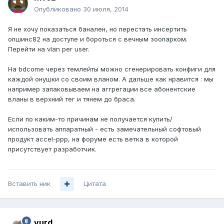
Опубликовано
30 июля, 2014
Я не хочу показаться банален, но перестать инсертить
опшинс82 на доступе и бороться с вечным зоопарком.
Перейти на vlan per user.
На bdcomе через темлейты можно сгенерировать конфиги для
каждой онушки со своим вланом. А дальше как нравится : мы
например запаковываем на аггрегации все абонентские
вланы в верхний тег и тянем до браса.
Если по каким-то причинам не получается купить/
использовать аппаратный - есть замечательный софтовый
продукт accel-ppp, на форуме есть ветка в которой
присутствует разработчик.
Вставить ник
Цитата
vurd