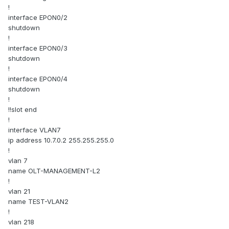
!
interface EPON0/2
shutdown
!
interface EPON0/3
shutdown
!
interface EPON0/4
shutdown
!
!!slot end
!
interface VLAN7
ip address 10.7.0.2 255.255.255.0
!
vlan 7
name OLT-MANAGEMENT-L2
!
vlan 21
name TEST-VLAN2
!
vlan 218