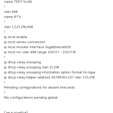
name TEST-VLAN
!
vlan 998
name IPTV
!
vlan 1,7,21,218,998
!
ip mcst enable
ip mcst series-connection
ip mcst mrouter interface GigaEthernet0/6
ip mcst mc-vlan 998 range 233.1.1.1 - 233.1.1.16
!
ip dhcp-relay snooping
ip dhcp-relay snooping vlan 21,218
ip dhcp-relay snooping information option format hn-type
ip dhcp-relay helper-address 95.108.163.237 vlan 7,21,218
!
!Pending configurations for absent linecards:
!
!No configurations pending global
Где я ошибся?