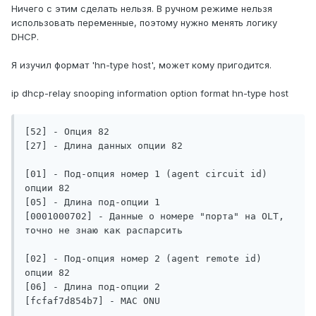
Ничего с этим сделать нельзя. В ручном режиме нельзя
использовать переменные, поэтому нужно менять логику
DHCP.
Я изучил формат 'hn-type host', может кому пригодится.
ip dhcp-relay snooping information option format hn-type host
[52] - Опция 82

[27] - Длина данных опции 82

[01] - Под-опция номер 1 (agent circuit id) 
опции 82

[05] - Длина под-опции 1

[0001000702] - Данные о номере "порта" на OLT, 
точно не знаю как распарсить

[02] - Под-опция номер 2 (agent remote id) 
опции 82

[06] - Длина под-опции 2

[fcfaf7d854b7] - MAC ONU
