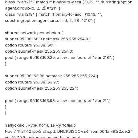
class "vlan21" { match if binary-to-ascii (10,16, "", substring(option
agent.circuit-id, 2, 2))="21"; }
class "vlan218" { match if binary-to-ascii (10,16, "",
substring(option agent.circuit-id, 2, 2))="218"; }
shared-network pesochnica {
subnet 95.108.160.0 netmask 255.255.254.0 {
option routers 95.108.160.1;
option subnet-mask 255.255.254.0;
pool { range 95.108.160.20; allow members of "vlan218"; }
}
subnet 95.108.163.96 netmask 255.255.255.224 {
option routers 95.108.163.97;
option subnet-mask 255.255.255.224;
pool { range 95.108.163.98; allow members of "vlan21";}
}
}
Запускаю , кури логи, вижу только:
Nov 7 11:21:42 iptv2 dhcpd: DHCPDISCOVER from 00:1a:79:22:de:2f
via 10.7.0.2: unknown network segment