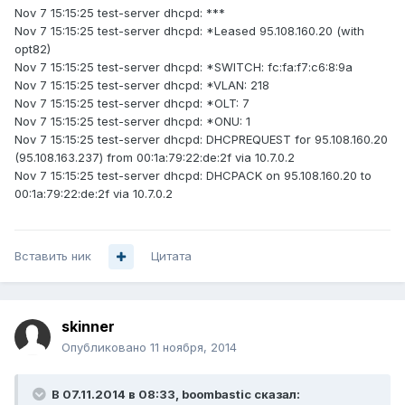
Nov 7 15:15:25 test-server dhcpd: ***
Nov 7 15:15:25 test-server dhcpd: *Leased 95.108.160.20 (with
opt82)
Nov 7 15:15:25 test-server dhcpd: *SWITCH: fc:fa:f7:c6:8:9a
Nov 7 15:15:25 test-server dhcpd: *VLAN: 218
Nov 7 15:15:25 test-server dhcpd: *OLT: 7
Nov 7 15:15:25 test-server dhcpd: *ONU: 1
Nov 7 15:15:25 test-server dhcpd: DHCPREQUEST for 95.108.160.20
(95.108.163.237) from 00:1a:79:22:de:2f via 10.7.0.2
Nov 7 15:15:25 test-server dhcpd: DHCPACK on 95.108.160.20 to
00:1a:79:22:de:2f via 10.7.0.2
Вставить ник
Цитата
skinner
Опубликовано
11 ноября, 2014
В 07.11.2014 в 08:33, boombastic сказал: