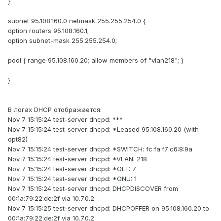
}
subnet 95.108.160.0 netmask 255.255.254.0 {
option routers 95.108.160.1;
option subnet-mask 255.255.254.0;
pool { range 95.108.160.20; allow members of "vlan218"; }
}
В логах DHCP отображается:
Nov 7 15:15:24 test-server dhcpd: ***
Nov 7 15:15:24 test-server dhcpd: *Leased 95.108.160.20 (with
opt82)
Nov 7 15:15:24 test-server dhcpd: *SWITCH: fc:fa:f7:c6:8:9a
Nov 7 15:15:24 test-server dhcpd: *VLAN: 218
Nov 7 15:15:24 test-server dhcpd: *OLT: 7
Nov 7 15:15:24 test-server dhcpd: *ONU: 1
Nov 7 15:15:24 test-server dhcpd: DHCPDISCOVER from
00:1a:79:22:de:2f via 10.7.0.2
Nov 7 15:15:25 test-server dhcpd: DHCPOFFER on 95.108.160.20 to
00:1a:79:22:de:2f via 10.7.0.2