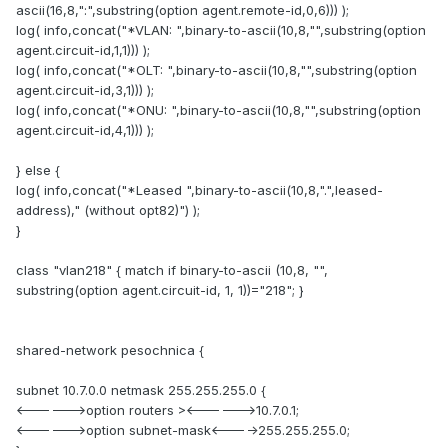
ascii(16,8,":",substring(option agent.remote-id,0,6))) );
log( info,concat("*VLAN: ",binary-to-ascii(10,8,"",substring(option
agent.circuit-id,1,1))) );
log( info,concat("*OLT: ",binary-to-ascii(10,8,"",substring(option
agent.circuit-id,3,1))) );
log( info,concat("*ONU: ",binary-to-ascii(10,8,"",substring(option
agent.circuit-id,4,1))) );
} else {
log( info,concat("*Leased ",binary-to-ascii(10,8,".",leased-
address)," (without opt82)") );
}
class "vlan218" { match if binary-to-ascii (10,8, "",
substring(option agent.circuit-id, 1, 1))="218"; }
shared-network pesochnica {
subnet 10.7.0.0 netmask 255.255.255.0 {
<------>option routers ><------>10.7.0.1;
<------>option subnet-mask<---->255.255.255.0;