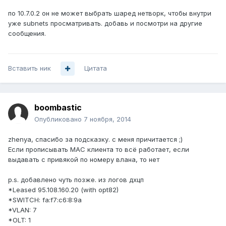
по 10.7.0.2 он не может выбрать шаред нетворк, чтобы внутри
уже subnets просматривать. добавь и посмотри на другие
сообщения.
Вставить ник
Цитата
boombastic
Опубликовано
7 ноября, 2014
zhenya, спасибо за подсказку. с меня причитается ;)
Если прописывать MAC клиента то всё работает, если
выдавать с привякой по номеру влана, то нет
p.s. добавлено чуть позже. из логов дхцп
*Leased 95.108.160.20 (with opt82)
*SWITCH: fa:f7:c6:8:9a
*VLAN: 7
*OLT: 1