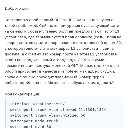
Доброго дня,
Настраиваю свой первый OLT от BDCOM'а... Столкнулся с
такой проблемой: Сейчас конфигурация существующей сети
на свичах и соответственно биллинг предполагают что от L3
устройства, где терминируется влан абонента (сеть - влан на
юзера) должен придти dhcp запрос с выставленной option 82,
в которой remote-id это мак адрес L2 устройства = свича
доступа, а circuit-id это номер порта на этом L2 устройстве.
Чтобы не городить новый огород ради GEPON'а думал
подменить свич доступа железкой OLT. Мешает только одно -
bdcom присылает в качестве remote-id мак адрес онушки,
причем circuit-id приходит правильный (номер gepon
сабинтерфейса на olt). Можно что-нибудь с этим сделать?
Моя конфигурация:
interface GigaEthernet0/1

switchport trunk vlan-allowed 51,1301,1364

switchport trunk vlan-untagged 50

switchport mode trunk

switchport pvid 50
