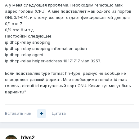
А у меня следующая проблема. Необходим remote_id мак
адрес головы (CPU). А мне подставляет мак одного из портов
ONU0/1-0/4, и к тому-же порт отдает фиксированный для для
0/1 это 7
0/2 это 8 и т.д.
Настройки следующие:
ip dhcp-relay snooping
ip dhcp-relay snooping information option
ip dhcp-relay agent
ip dhcp-relay helper-address 10.17.17.17 vlan 3257.
Если подставляю type format hn-type, радиус не вообще не
определяет данный формат. Мне необходимо remote_id mac
головы, circuit id виртуальный порт ONU. Какие тут могут быть
варианты?
Вставить ник
Цитата
h1vs2