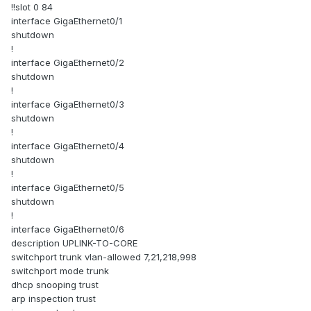
!!slot 0 84
interface GigaEthernet0/1
shutdown
!
interface GigaEthernet0/2
shutdown
!
interface GigaEthernet0/3
shutdown
!
interface GigaEthernet0/4
shutdown
!
interface GigaEthernet0/5
shutdown
!
interface GigaEthernet0/6
description UPLINK-TO-CORE
switchport trunk vlan-allowed 7,21,218,998
switchport mode trunk
dhcp snooping trust
arp inspection trust