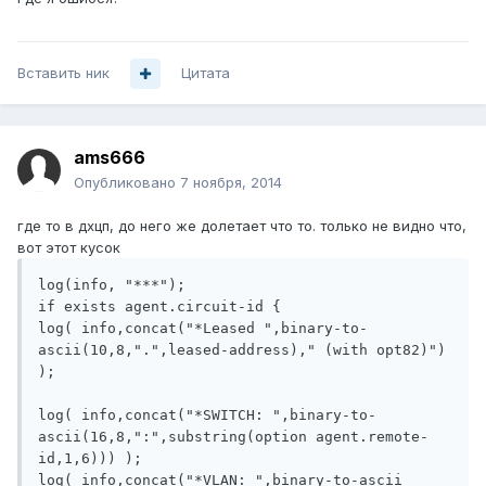
Вставить ник
Цитата
ams666
Опубликовано
7 ноября, 2014
где то в дхцп, до него же долетает что то. только не видно что,
вот этот кусок
log(info, "***");

if exists agent.circuit-id {

log( info,concat("*Leased ",binary-to-
ascii(10,8,".",leased-address)," (with opt82)") 
);

log( info,concat("*SWITCH: ",binary-to-
ascii(16,8,":",substring(option agent.remote-
id,1,6))) );

log( info,concat("*VLAN: ",binary-to-ascii 