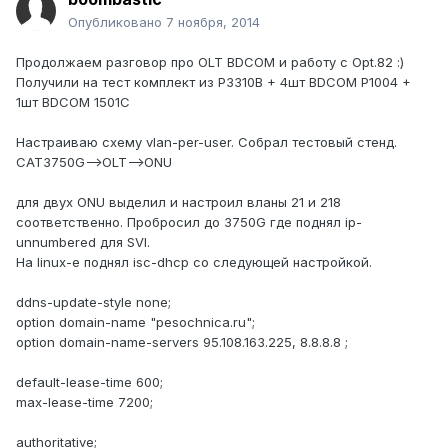
Опубликовано
7 ноября, 2014
Продолжаем разговор про OLT BDCOM и работу с Opt.82 :)
Получили на тест комплект из P3310B + 4шт BDCOM P1004 +
1шт BDCOM 1501C
Настраиваю схему vlan-per-user. Собрал тестовый стенд.
CAT3750G-->OLT-->ONU
для двух ONU выделил и настроил вланы 21 и 218
соответственно. Пробросил до 3750G где поднял ip-
unnumbered для SVI.
На linux-e поднял isc-dhcp со следующей настройкой.
ddns-update-style none;
option domain-name "pesochnica.ru";
option domain-name-servers 95.108.163.225, 8.8.8.8 ;
default-lease-time 600;
max-lease-time 7200;
authoritative;