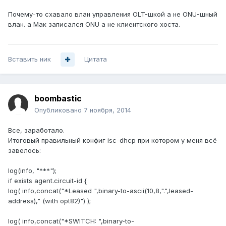
Почему-то схавало влан управления OLT-шкой а не ONU-шный
влан. а Мак записался ONU а не клиентского хоста.
Вставить ник
Цитата
boombastic
Опубликовано
7 ноября, 2014
Все, заработало.
Итоговый правильный конфиг isc-dhcp при котором у меня всё
завелось:
log(info, "***");
if exists agent.circuit-id {
log( info,concat("*Leased ",binary-to-ascii(10,8,".",leased-
address)," (with opt82)") );
log( info,concat("*SWITCH: ",binary-to-