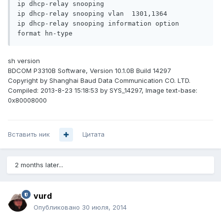
ip dhcp-relay snooping

ip dhcp-relay snooping vlan  1301,1364

ip dhcp-relay snooping information option 
sh version
BDCOM P3310B Software, Version 10.1.0B Build 14297
Copyright by Shanghai Baud Data Communication CO. LTD.
Compiled: 2013-8-23 15:18:53 by SYS_14297, Image text-base:
0x80008000
Вставить ник
Цитата
2 months later...
vurd
Опубликовано
30 июля, 2014