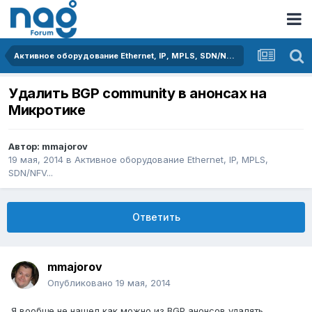
Активное оборудование Ethernet, IP, MPLS, SDN/NFV...
Удалить BGP community в анонсах на
Микротике
Автор:
mmajorov
19 мая, 2014
в
Активное оборудование Ethernet, IP, MPLS,
SDN/NFV...
Ответить
mmajorov
Опубликовано
19 мая, 2014
Я вообще не нашел как можно из BGP анонсов удалять