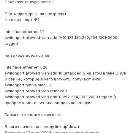
Подскажите куда копать?
Порты примерно так настроены
На входе порт №1
interface ethernet 1/1
switchport allowed vlan add 9-10,128,130,252,254,1001-2000
tagged
на выходе всех портов
interface ethernet 1/20
switchport allowed vlan add 10 untagged // на этом влане DHCP
и свичи , которые в него воткнуты получают айпи
switchport native vlan 10
switchport allowed vlan remove 1
switchport allowed vlan add 11,252,254,1001-2000 tagged //
проброс клиентских вланов дальше на эдж
Больше в конфиге ничего нет.
В логах ничего по поводу link up\down
Изменено
13 мая, 2014
пользователем jdemon