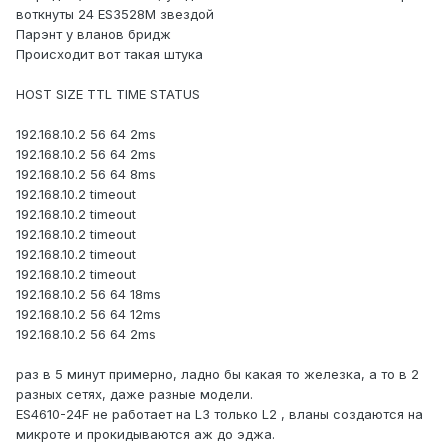
воткнуты 24 ES3528M звездой
Парэнт у вланов бридж
Происходит вот такая штука
HOST SIZE TTL TIME STATUS
192.168.10.2 56 64 2ms
192.168.10.2 56 64 2ms
192.168.10.2 56 64 8ms
192.168.10.2 timeout
192.168.10.2 timeout
192.168.10.2 timeout
192.168.10.2 timeout
192.168.10.2 timeout
192.168.10.2 56 64 18ms
192.168.10.2 56 64 12ms
192.168.10.2 56 64 2ms
раз в 5 минут примерно, ладно бы какая то железка, а то в 2
разных сетях, даже разные модели.
ES4610-24F не работает на L3 только L2 , вланы создаются на
микроте и прокидываются аж до эджа.