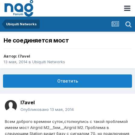
Ubiquiti Networks
Не соединяется мост
Автор:
l7avel
13 мая, 2014
в
Ubiquiti Networks
Ответить
l7avel
Опубликовано
13 мая, 2014
Всем доброго времени суток,столкнулись с такой проблемой
имеем мост Airgrid M2__5км__Airgrid M2. Проблема в
следующем Station видит базу с сигналом 70, но подключения