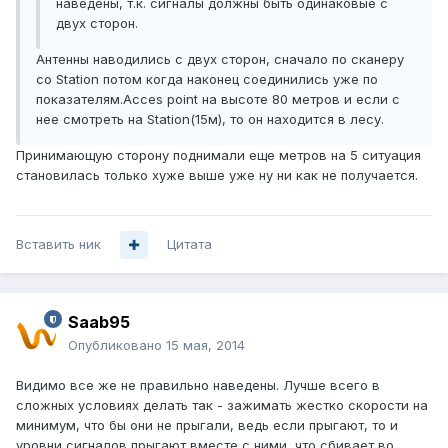
наведены, т.к. сигналы должны быть одинаковые с
двух сторон.
Антенны наводились с двух сторон, сначало по сканеру
со Station потом когда наконец соединились уже по
показателям.Acces point на высоте 80 метров и если с
нее смотреть на Station(15м), то он находится в лесу.
Принимающую сторону поднимали еще метров на 5 ситуация
становилась только хуже выше уже ну ни как не получается.
Вставить ник
Цитата
Saab95
Опубликовано
15 мая, 2014
Видимо все же не правильно наведены. Лучше всего в
сложных условиях делать так - зажимать жестко скорости на
минимум, что бы они не прыгали, ведь если прыгают, то и
уровни сигналов прыгают вместе с ними, что сбивает во