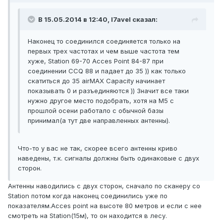
В 15.05.2014 в 12:40, l7avel сказал:
Наконец то соединился соединяется только на
первых трех частотах и чем выше частота тем
хуже, Station 69-70 Acces Point 84-87 при
соединении CCQ 88 и падает до 35 )) как только
скатиться до 35 airMAX Capacity начинает
показывать 0 и разъединяются )) Значит все таки
нужно другое место подобрать, хотя на M5 с
прошлой осени работало с обычной базы
принимал(а тут две направленных антенны).
Что-то у вас не так, скорее всего антенны криво
наведены, т.к. сигналы должны быть одинаковые с двух
сторон.
Антенны наводились с двух сторон, сначало по сканеру со
Station потом когда наконец соединились уже по
показателям.Acces point на высоте 80 метров и если с нее
смотреть на Station(15м), то он находится в лесу.