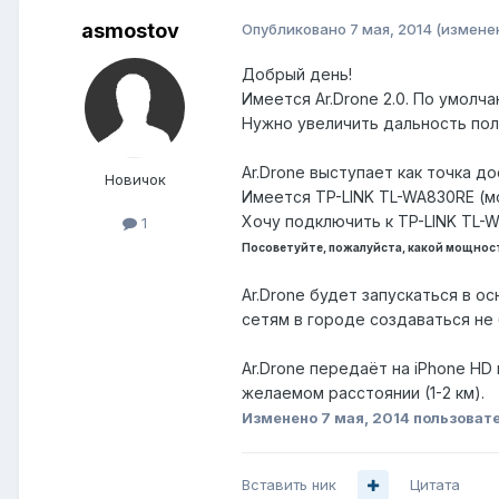
asmostov
Опубликовано
7 мая, 2014
(измене
Добрый день!
Имеется Ar.Drone 2.0. По умолча
Нужно увеличить дальность поле
Ar.Drone выступает как точка до
Новичок
Имеется TP-LINK TL-WA830RE (мо
Хочу подключить к TP-LINK TL-
1
Посоветуйте, пожалуйста, какой мощност
Ar.Drone будет запускаться в о
сетям в городе создаваться не 
Ar.Drone передаёт на iPhone H
желаемом расстоянии (1-2 км).
Изменено
7 мая, 2014
пользоват
Вставить ник
Цитата