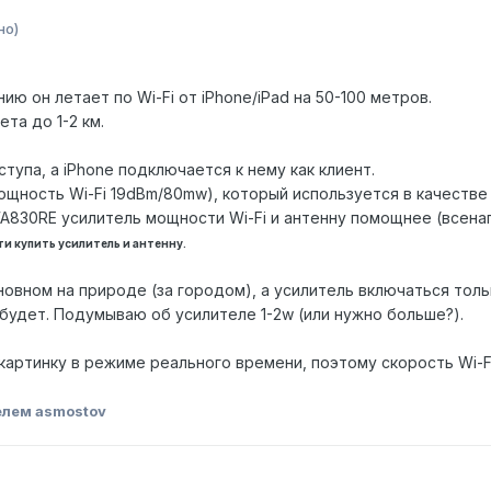
но)
нию он летает по Wi-Fi от iPhone/iPad на 50-100 метров.
та до 1-2 км.
ступа, а iPhone подключается к нему как клиент.
щность Wi-Fi 19dBm/80mw), который используется в качестве п
WA830RE усилитель мощности Wi-Fi и антенну помощнее (всена
и купить усилитель и антенну.
сновном на природе (за городом), а усилитель включаться тол
будет. Подумываю об усилителе 1-2w (или нужно больше?).
D картинку в режиме реального времени, поэтому скорость Wi-
елем asmostov