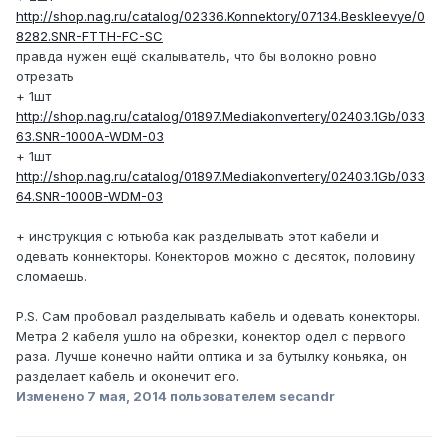
http://shop.nag.ru/catalog/02336.Konnektory/07134.Beskleevye/0
8282.SNR-FTTH-FC-SC
правда нужен ещё скалыватель, что бы волокно ровно
отрезать
+ 1шт
http://shop.nag.ru/catalog/01897.Mediakonvertery/02403.1Gb/033
63.SNR-1000A-WDM-03
+ 1шт
http://shop.nag.ru/catalog/01897.Mediakonvertery/02403.1Gb/033
64.SNR-1000B-WDM-03
+ инструкция с ютьюба как разделывать этот кабели и
одевать коннекторы. Конекторов можно с десяток, половину
сломаешь.
P.S. Сам пробовал разделывать кабель и одевать конекторы.
Метра 2 кабеля ушло на обрезки, конектор одел с первого
раза. Лучше конечно найти оптика и за бутылку коньяка, он
разделает кабель и оконечит его.
Изменено
7 мая, 2014
пользователем secandr