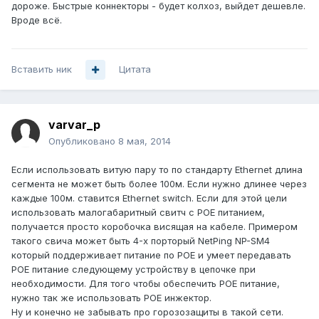
дороже. Быстрые коннекторы - будет колхоз, выйдет дешевле.
Вроде всё.
Вставить ник
Цитата
varvar_p
Опубликовано
8 мая, 2014
Если использовать витую пару то по стандарту Ethernet длина
сегмента не может быть более 100м. Если нужно длинее через
каждые 100м. ставится Ethernet switch. Если для этой цели
использовать малогабаритный свитч с POE питанием,
получается просто коробочка висящая на кабеле. Примером
такого свича может быть 4-х порторый NetPing NP-SM4
который поддерживает питание по POE и умеет передавать
POE питание следующему устройству в цепочке при
необходимости. Для того чтобы обеспечить POE питание,
нужно так же использовать POE инжектор.
Ну и конечно не забывать про горозозащиты в такой сети.