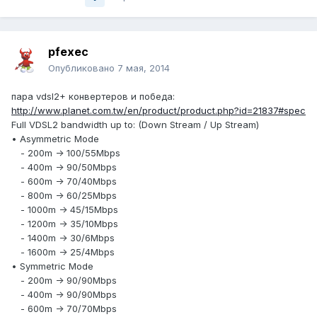
pfexec
Опубликовано
7 мая, 2014
пара vdsl2+ конвертеров и победа:
http://www.planet.com.tw/en/product/product.php?id=21837#spec
Full VDSL2 bandwidth up to: (Down Stream / Up Stream)
• Asymmetric Mode
- 200m -> 100/55Mbps
- 400m -> 90/50Mbps
- 600m -> 70/40Mbps
- 800m -> 60/25Mbps
- 1000m -> 45/15Mbps
- 1200m -> 35/10Mbps
- 1400m -> 30/6Mbps
- 1600m -> 25/4Mbps
• Symmetric Mode
- 200m -> 90/90Mbps
- 400m -> 90/90Mbps
- 600m -> 70/70Mbps