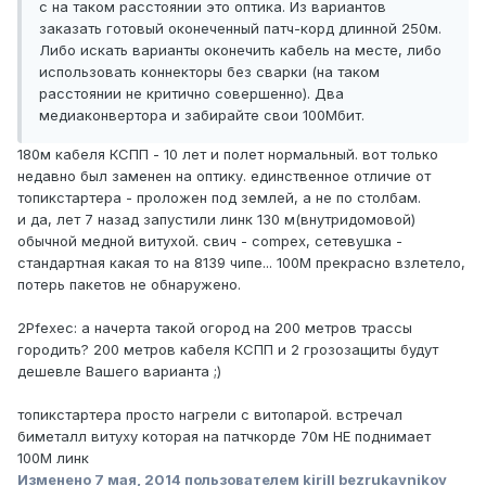
с на таком расстоянии это оптика. Из вариантов
заказать готовый оконеченный патч-корд длинной 250м.
Либо искать варианты оконечить кабель на месте, либо
использовать коннекторы без сварки (на таком
расстоянии не критично совершенно). Два
медиаконвертора и забирайте свои 100Мбит.
180м кабеля КСПП - 10 лет и полет нормальный. вот только
недавно был заменен на оптику. единственное отличие от
топикстартера - проложен под землей, а не по столбам.
и да, лет 7 назад запустили линк 130 м(внутридомовой)
обычной медной витухой. свич - compex, сетевушка -
стандартная какая то на 8139 чипе... 100M прекрасно взлетело,
потерь пакетов не обнаружено.
2Pfexeс: а начерта такой огород на 200 метров трассы
городить? 200 метров кабеля КСПП и 2 грозозащиты будут
дешевле Вашего варианта ;)
топикстартера просто нагрели с витопарой. встречал
биметалл витуху которая на патчкорде 70м НЕ поднимает
100M линк
Изменено
7 мая, 2014
пользователем kirill bezrukavnikov