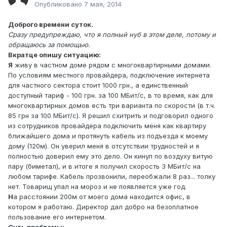
Опубликовано
7 мая, 2014
Доброго времени суток.
Сразу предупреждаю, что я полный нуб в этом деле, потому и
обращаюсь за помощью.
Вкратце опишу ситуацию:
Я
живу в частном доме рядом с многоквартирными домами.
По условиям местного провайдера, подключение интернета
для частного сектора стоит 1000 грн., а единственный
доступный тариф - 100 грн. за 100 МБит/с, в то время, как для
многоквартирных домов есть три варианта по скорости (в т.ч.
85 грн за 100 МБит/с). Я решил схитрить и подговорил одного
из сотрудников провайдера подключить меня как квартиру
ближайшего дома и протянуть кабель из подъезда к моему
дому (120м). Он уверил меня в отсутствии трудностей и я
полностью доверил ему это дело. Он кинул по воздуху витую
пару (биметал), и в итоге я получил скорость 3 МБит/с на
любом тарифе. Кабель прозвонили, переобжали 8 раз... толку
нет. Товарищ упал на мороз и не появляется уже год.
Н
а расстоянии 200м от моего дома находится офис, в
котором я работаю. Директор дал добро на безоплатное
пользование его интернетом.