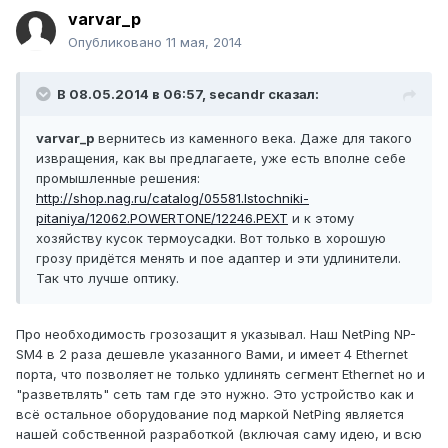
varvar_p
Опубликовано
11 мая, 2014
В 08.05.2014 в 06:57, secandr сказал:
varvar_p
вернитесь из каменного века. Даже для такого
извращения, как вы предлагаете, уже есть вполне себе
промышленные решения:
http://shop.nag.ru/catalog/05581.Istochniki-
pitaniya/12062.POWERTONE/12246.PEXT
и к этому
хозяйству кусок термоусадки. Вот только в хорошую
грозу придётся менять и пое адаптер и эти удлинители.
Так что лучше оптику.
Про необходимость грозозащит я указывал. Наш NetPing NP-
SM4 в 2 раза дешевле указанного Вами, и имеет 4 Ethernet
порта, что позволяет не только удлинять сегмент Ethernet но и
"разветвлять" сеть там где это нужно. Это устройство как и
всё остальное оборудование под маркой NetPing является
нашей собственной разработкой (включая саму идею, и всю