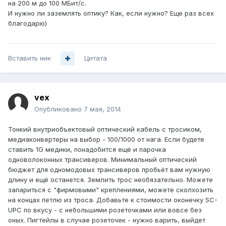
на 200 м до 100 МБит/с.
И нужно ли заземлять оптику? Как, если нужно? Еще раз всех
благодарю)
Вставить ник
Цитата
vex
Опубликовано
7 мая, 2014
Тонкий внутриобъектовый оптический кабель с тросиком,
медиаконвертеры на выбор - 100/1000 от нага. Если будете
ставить 1G медики, понадобится ещё и парочка
одноволоконных трансиверов. Минимальный оптический
бюджет для одномодовых трансиверов пробьёт вам нужную
длину и ещё останется. Землить трос необязательно. Можете
запариться с "фирмовыми" креплениями, можете сколхозить
на концах петлю из троса. Добавьте к стоимости оконечку SC-
UPC по вкусу - с небольшими розеточками или вовсе без
оных. Пигтейлы в случае розеточек - нужно варить, выйдет