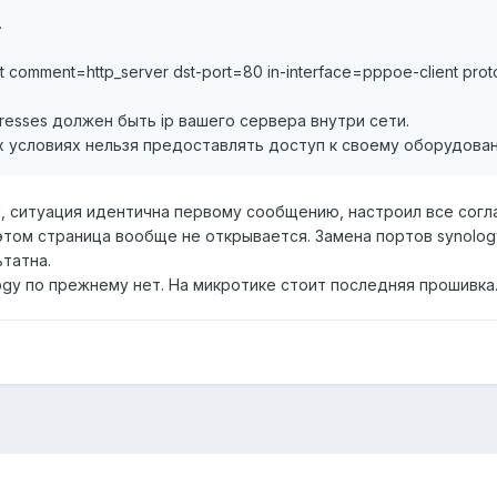
.
t comment=http_server dst-port=80 in-interface=pppoe-client prot
resses должен быть ip вашего сервера внутри сети.
их условиях нельзя предоставлять доступ к своему оборудован
ситуация идентична первому сообщению, настроил все согла
этом страница вообще не открывается. Замена портов synolog
ьтатна.
ogy по прежнему нет. На микротике стоит последняя прошивка