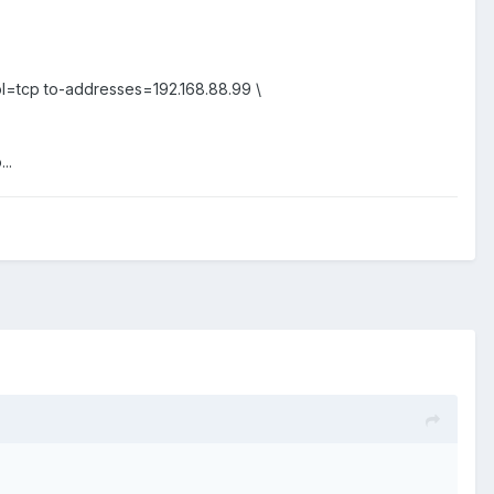
l=tcp to-addresses=192.168.88.99 \
..