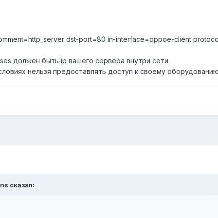
omment=http_server dst-port=80 in-interface=pppoe-client protoco
ses должен быть ip вашего сервера внутри сети.
условиях нельзя предоставлять доступ к своему оборудованию.
ons сказал: