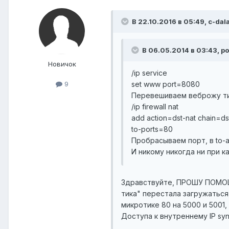
В 22.10.2016 в 05:49, c-dal
В 06.05.2014 в 03:43, po
Новичок
/ip service
set www port=8080
9
Перевешиваем веброжу ти
/ip firewall nat
add action=dst-nat chain=ds
to-ports=80
Пробрасываем порт, в to-a
И никому никогда ни при к
Здравствуйте, ПРОШУ ПОМОЩИ
тика" перестала загружаться
микротике 80 на 5000 и 5001,
Доступа к внутреннему IP sy