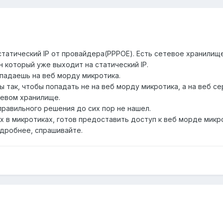
ь статический IP от провайдера(PPPOE). Есть сетевое хранилищ
 который уже выходит на статический IP.
опадаешь на веб морду микротика.
ы так, чтобы попадать не на веб морду микротика, а на веб с
тевом хранилище.
правильного решения до сих пор не нашел.
 в микротиках, готов предоставить доступ к веб морде микро
одробнее, спрашивайте.