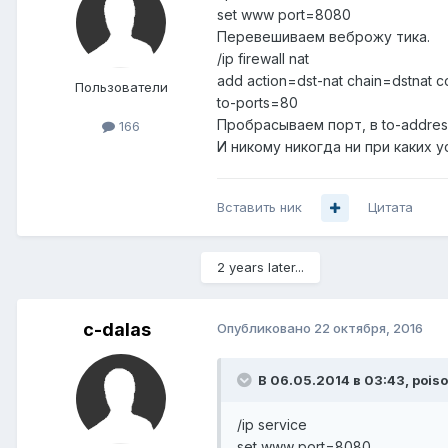
set www port=8080
Перевешиваем веброжу тика.
/ip firewall nat
add action=dst-nat chain=dstnat c
Пользователи
to-ports=80
Пробрасываем порт, в to-addres
166
И никому никогда ни при каких 
Вставить ник
Цитата
2 years later...
c-dalas
Опубликовано
22 октября, 2016
В 06.05.2014 в 03:43, pois
/ip service
set www port=8080