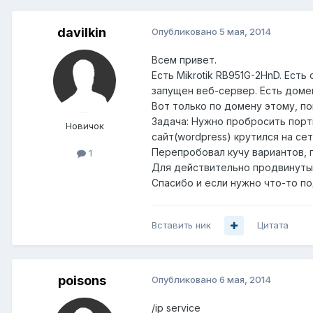
davilkin
Опубликовано
5 мая, 2014
Всем привет.
Есть Mikrotik RB951G-2HnD. Ест
запущен веб-сервер. Есть домен
Вот только по домену этому, п
Задача: Нужно пробросить порт
Новичок
сайт(wordpress) крутился на се
Перепробовал кучу вариантов, 
1
Для действительно продвинутых
Спасибо и если нужно что-то п
Вставить ник
Цитата
poisons
Опубликовано
6 мая, 2014
/ip service