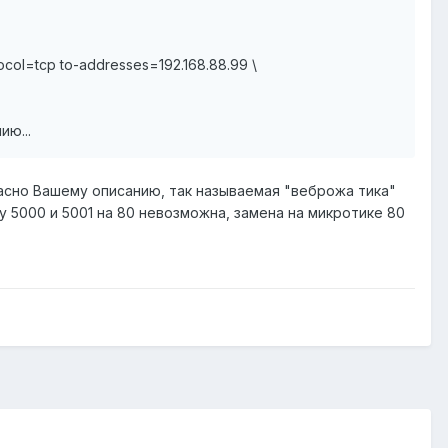
ocol=tcp to-addresses=192.168.88.99 \
ию...
сно Вашему описанию, так называемая "веброжа тика"
y 5000 и 5001 на 80 невозможна, замена на микротике 80
.