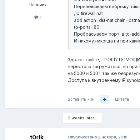
Новичок
Перевешиваем веброжу тика
/ip firewall nat
1
add action=dst-nat chain=dstna
to-ports=80
Пробрасываем порт, в to-add
И никому никогда ни при как
Здравствуйте, ПРОШУ ПОМОЩИ, 
перестала загружаться, но при 
на 5000 и 5001, так же безрезул
Доступа к внутреннему IP synol
Вставить ник
Цитата
2 weeks later...
t0rik
Опубликовано
2 ноября, 2016