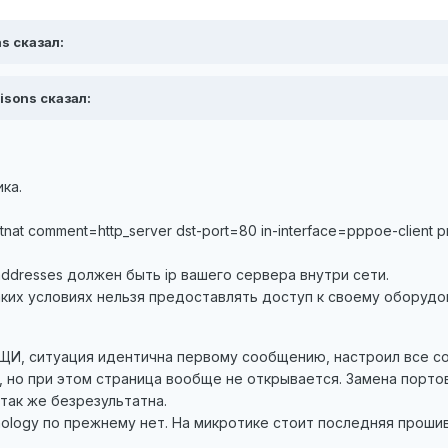
as сказал:
isons сказал:
ка.
tnat comment=http_server dst-port=80 in-interface=pppoe-client p
ddresses должен быть ip вашего сервера внутри сети.
аких условиях нельзя предоставлять доступ к своему оборудов
, ситуация идентична первому сообщению, настроил все со
, но при этом страница вообще не открывается. Замена портов
 так же безрезультатна.
nology по прежнему нет. На микротике стоит последняя прошив