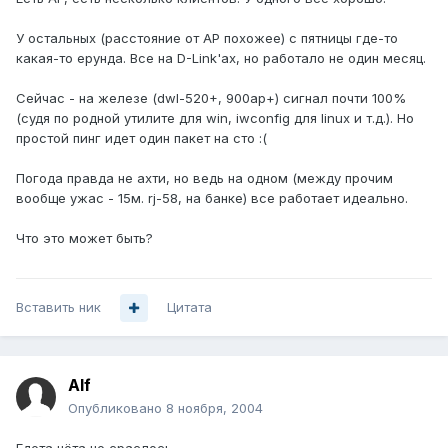
У остальных (расстояние от AP похожее) с пятницы где-то
какая-то ерунда. Все на D-Link'ах, но работало не один месяц.
Сейчас - на железе (dwl-520+, 900ap+) сигнал почти 100%
(судя по родной утилите для win, iwconfig для linux и т.д.). Но
простой пинг идет один пакет на сто :(
Погода правда не ахти, но ведь на одном (между прочим
вообще ужас - 15м. rj-58, на банке) все работает идеально.
Что это может быть?
Вставить ник
Цитата
Alf
Опубликовано
8 ноября, 2004