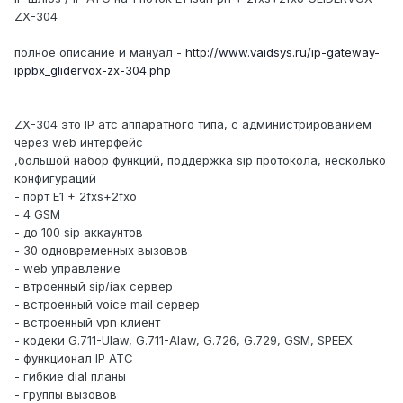
ZX-304
полное описание и мануал -
http://www.vaidsys.ru/ip-gateway-
ippbx_glidervox-zx-304.php
ZX-304 это IP атс аппаратного типа, с администрированием
через web интерфейс
,большой набор функций, поддержка sip протокола, несколько
конфигураций
- порт E1 + 2fxs+2fxo
- 4 GSM
- до 100 sip аккаунтов
- 30 одновременных вызовов
- web управление
- втроенный sip/iax сервер
- встроенный voice mail сервер
- встроенный vpn клиент
- кодеки G.711-Ulaw, G.711-Alaw, G.726, G.729, GSM, SPEEX
- функционал IP АТС
- гибкие dial планы
- группы вызовов