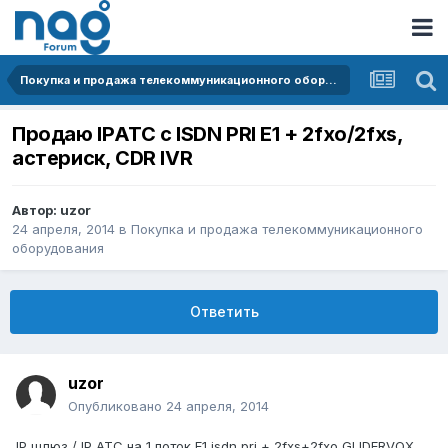
Покупка и продажа телекоммуникационного оборудования
Продаю IPАТС с ISDN PRI E1 + 2fxo/2fxs,
астериск, CDR IVR
Автор:
uzor
24 апреля, 2014
в
Покупка и продажа телекоммуникационного
оборудования
Ответить
uzor
Опубликовано
24 апреля, 2014
IP шлюз / IP АТС на 1 поток E1 isdn pri + 2fxs+2fxo GLIDERVOX