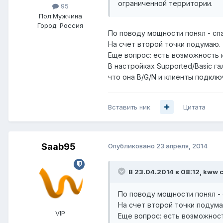
ограниченной территории.
95
Пол:
Мужчина
Город:
Россия
По поводу мощности понял - сп
На счет второй точки подумаю.
Еще вопрос: есть возможность 
В настройках Supported/Basic г
что она B/G/N и клиенты подкл
Вставить ник
Цитата
Saab95
Опубликовано
23 апреля, 2014
В 23.04.2014 в 08:12, kww 
По поводу мощности понял - 
На счет второй точки подума
VIP
Еще вопрос: есть возможност