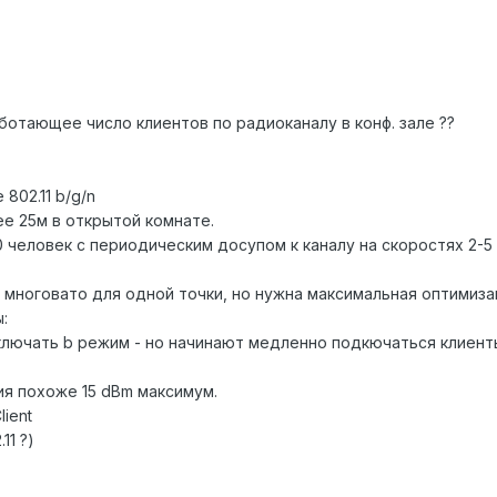
ботающее число клиентов по радиоканалу в конф. зале ??
802.11 b/g/n
ее 25м в открытой комнате.
 человек с периодическим досупом к каналу на скоростях 2-5
многовато для одной точки, но нужна максимальная оптимиза
:
ыключать b режим - но начинают медленно подкючаться клиент
ия похоже 15 dBm максимум.
lient
11 ?)