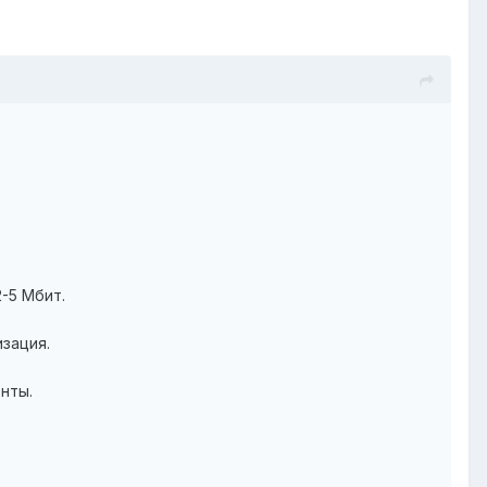
-5 Мбит.
зация.
нты.