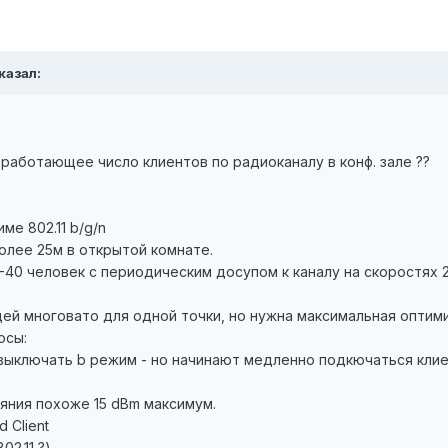
казал:
работающее число клиентов по радиоканалу в конф. зале ??
ме 802.11 b/g/n
олее 25м в открытой комнате.
40 человек с периодическим досупом к каналу на скоростях 2
ей многовато для одной точки, но нужна максимальная оптими
осы:
 выключать b режим - но начинают медленно подкючаться клие
ояния похоже 15 dBm максимум.
d Client
02.11 ?)