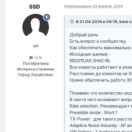
SSD
Опубликовано
23 апреля, 2014
В 21.04.2014 в 09:19, kww с
Добрый день
Есть вопрос к сообществу.
VIP
Как обеспечить максимально 
Исходные данные -
13.1k
RB2011UAS-2HnD-IN.
Пол:
Мужчина
Все клиенты работают в режи
Интересы:
странные
Расстояние до клиентов не б
Город:
Kazakhstan
Нужно обеспечить работу 30-
Понимаю что количество люд
В свете чего возникают вопр
Rate selection- Рекомендуют
Preamble mode : Short ?
TX-Power : для такого расст
Adaptive Noise Immunity : AP an
HW Retries : 7 (работает ли в 8