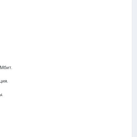
 Мбит.
ция.
ы.