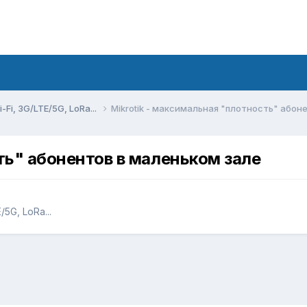
Fi, 3G/LTE/5G, LoRa...
Mikrotik - максимальная "плотность" абон
ть" абонентов в маленьком зале
5G, LoRa...