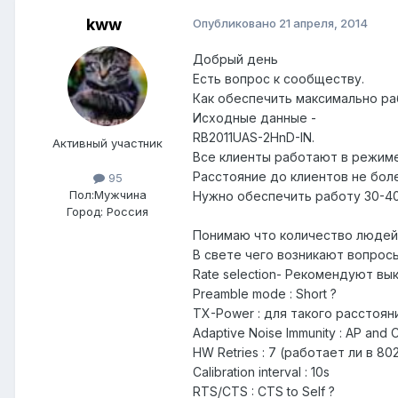
kww
Опубликовано
21 апреля, 2014
Добрый день
Есть вопрос к сообществу.
Как обеспечить максимально ра
Исходные данные -
RB2011UAS-2HnD-IN.
Активный участник
Все клиенты работают в режиме 
Расстояние до клиентов не бол
95
Пол:
Мужчина
Нужно обеспечить работу 30-40
Город:
Россия
Понимаю что количество людей 
В свете чего возникают вопросы
Rate selection- Рекомендуют в
Preamble mode : Short ?
TX-Power : для такого расстоян
Adaptive Noise Immunity : AP and C
HW Retries : 7 (работает ли в 802.
Calibration interval : 10s
RTS/CTS : CTS to Self ?