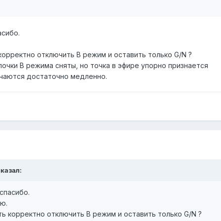
асибо.
корректно отключить B режим и оставить только G/N ?
алочки B режима сняты, но точка в эфире упорно признается
ючаются достаточно медленно.
сказал:
спасибо.
ю.
ь корректно отключить B режим и оставить только G/N ?