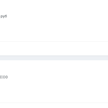
 руб
))))0