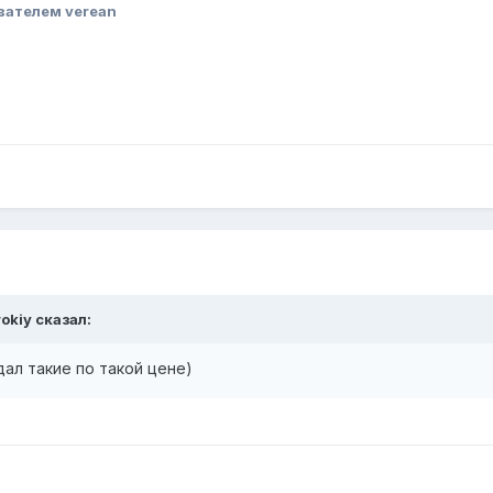
вателем verean
okiy сказал:
дал такие по такой цене)