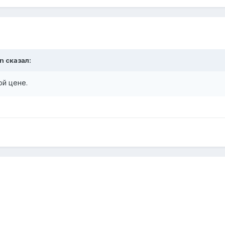
n сказал:
ой цене.