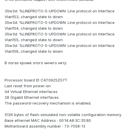
35w3d: %LINEPROTO-5-UPDOWN: Line protocol on Interface
Vlan153, changed state to down
35w3d: %LINEPROTO-5-UPDOWN: Line protocol on Interface
Vlan154, changed state to down
35w3d: %LINEPROTO-5-UPDOWN: Line protocol on Interface
Vlan155, changed state to down
35w3d: %LINEPROTO-5-UPDOWN: Line protocol on Interface
Vlan156, changed state to down
В логах кроме этого ничего нету.
Processor board ID CAT0925Z07T
Last reset from power-on
44 Virtual Ethernet interfaces
28 Gigabit Ethernet interfaces
The password-recovery mechanism is enabled.
512K bytes of flash-simulated non-volatile configuration memory.
Base ethernet MAC Address : 00:14:A8:3C:35:80
Motherboard assembly number : 73-7058-13