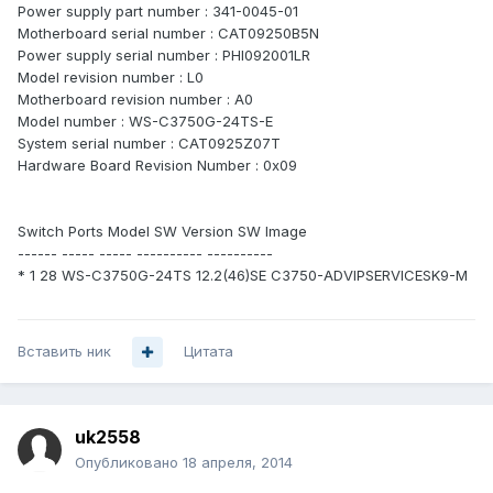
Power supply part number : 341-0045-01
Motherboard serial number : CAT09250B5N
Power supply serial number : PHI092001LR
Model revision number : L0
Motherboard revision number : A0
Model number : WS-C3750G-24TS-E
System serial number : CAT0925Z07T
Hardware Board Revision Number : 0x09
Switch Ports Model SW Version SW Image
------ ----- ----- ---------- ----------
* 1 28 WS-C3750G-24TS 12.2(46)SE C3750-ADVIPSERVICESK9-M
Вставить ник
Цитата
uk2558
Опубликовано
18 апреля, 2014