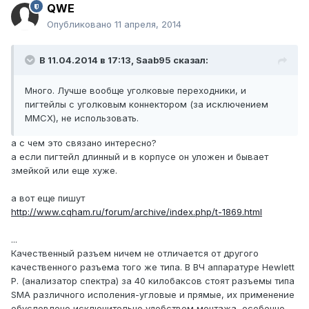
QWE
Опубликовано
11 апреля, 2014
В 11.04.2014 в 17:13, Saab95 сказал:
Много. Лучше вообще уголковые переходники, и
пигтейлы с уголковым коннектором (за исключением
MMCX), не использовать.
а с чем это связано интересно?
а если пигтейл длинный и в корпусе он уложен и бывает
змейкой или еще хуже.
а вот еще пишут
http://www.cqham.ru/forum/archive/index.php/t-1869.html
...
Качественный разъем ничем не отличается от другого
качественного разъема того же типа. В ВЧ аппаратуре Hewlett
P. (анализатор спектра) за 40 килобаксов стоят разъемы типа
SMA различного исполения-угловые и прямые, их применение
обусловлено исключительно удобством монтажа, особенно