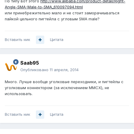
По типу вот этого
http://www.alibaba.com/product-detail/Right-
Angle-SMA-Male-to-SMA_610097094.html
или принебрежительно мало и не стоит заморачиываться
пайкой цельного пигтейла с угловым SMA male?
Вставить ник
Цитата
Saab95
Опубликовано
11 апреля, 2014
Много. Лучше вообще уголковые переходники, и пигтейлы с
уголковым коннектором (за исключением MMCX), не
использовать.
Вставить ник
Цитата