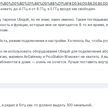
D0%BD%D1%86%D0%B8%D1%8F#.D0.94.D0.B8.D0.B0.D0.BF.D0.B0
овать до 4 ГГц и от 8 ГГц, а 5 ГГц вроде как свободен.
тарелок Ubiquiti, но не знаю, каких именно. Также поглядыва
ность и функции, которые мне не пригодятся. В то же время, 
ехам.
ста, режим подключения и настройки. Хотелось бы, чтобы ро
о ли использовать оборудование Ubiquiti для подключения аб
аю, малявок AirGateway и PicoStation M может не хватить. А 
абонентов в доме — очень не хочется. Лучше поставить внут
а радио в 5ггц как-то должно выдать 300 канальной...