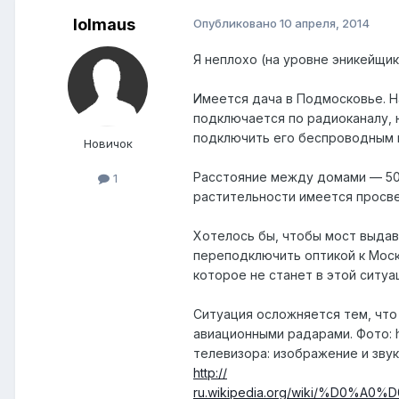
lolmaus
Опубликовано
10 апреля, 2014
​Я неплохо (на уровне эникейщи
Имеется дача в Подмосковье. Н
подключается по радиоканалу, н
подключить его беспроводным 
Новичок
Расстояние между домами — 50 
1
растительности имеется просве
Хотелось бы, чтобы мост выдав
переподключить оптикой к Моск
которое не станет в этой ситу
Ситуация осложняется тем, что
авиационными радарами. Фото:​ ​
телевизора: изображение и звук
http://​
ru.wikipedia.org/wiki/%