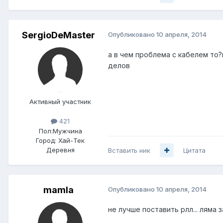
SergioDeMaster
Опубликовано
10 апреля, 2014
а в чем проблема с кабелем то?
делов
Активный участник
421
Пол:
Мужчина
Город:
Хай-Тек
Деревня
Вставить ник
Цитата
mamla
Опубликовано
10 апреля, 2014
не лучше поставить рлл... ляма з