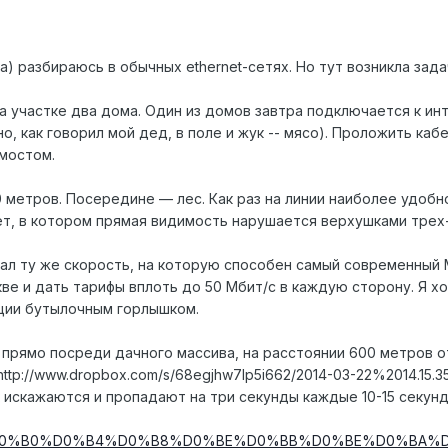
ка) разбираюсь в обычных ethernet-сетях. Но тут возникла зада
а участке два дома. Один из домов завтра подключается к ин
о, как говорил мой дед, в поле и жук -- мясо). Проложить каб
мостом.
метров. Посередине — лес. Как раз на линии наиболее удобн
т, в котором прямая видимость нарушается верхушками трех
ал ту же скорость, на которую способен самый современный 
ве и дать тарифы вплоть до 50 Мбит/с в каждую сторону. Я 
ации бутылочным горлышком.
 прямо посреди дачного массива, на расстоянии 600 метров о
http://www.dropbox.com/s/68egjhw7lp5i662/2014-03-22%2014.15.
 искажаются и пропадают на три секунды каждые 10-15 секунд.
D0%A0%D0%B0%D0%B4%D0%B8%D0%BE%D0%BB%D0%BE%D0%