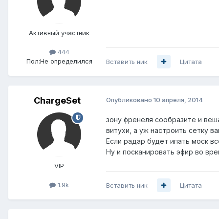
Активный участник
444
Пол:
Не определился
Вставить ник
Цитата
ChargeSet
Опубликовано
10 апреля, 2014
зону френеля сообразите и веша
витухи, а уж настроить сетку в
Если радар будет ипать моск вс
Ну и посканировать эфир во вр
VIP
1.9k
Вставить ник
Цитата