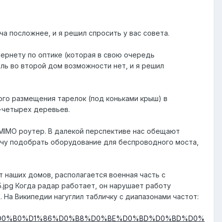
ча посложнее, и я решил спросить у вас совета.
тернету по оптике (которая в свою очередь
ель во второй дом возможности нет, и я решил
ого размещения тарелок (под коньками крыш) в
-четырех деревьев.
MIMO роутер. В далекой перспективе нас обещают
хочу подобрать оборудование для беспроводного моста,
т наших домов, располагается военная часть с
35.jpg Когда радар работает, он нарушает работу
 На Википедии нагуглил табличку с диапазонами частот:​
BA%D0%B0%D1%86%D0%B8%D0%BE%D0%BD%D0%BD%D0%