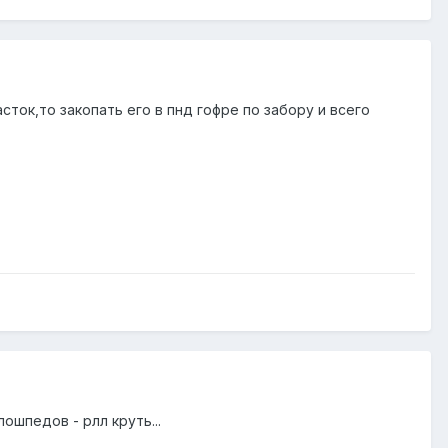
ток,то закопать его в пнд гофре по забору и всего
лошпедов - рлл круть...