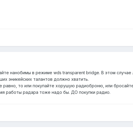
йте нанобимы в режиме wds transparent bridge. В этом случае 
аших эникейских талантов должно хватить.
е равно, то или покупайте хорушую радиоброню, или бросайте
емя работы радара тоже надо бы. ДО покупки радио.