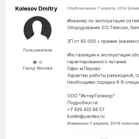
Kolesov Dmitry
Опубликовано
7 апреля, 2014
(изм
Инженер по эксплуатация сете
Оборудование: ECI Telecom, Siem
ЗП от 80 000 + премии (ежемеся
Пользователи
Инсталляция и эксплуатация обо
гарантированного питания.
18
Город:
Москва
Офис м.Перово
Характер работы разъездной, гр
Необходимо порядка 6-8 специ
ООО "ИнтерТелекор"
Подробности:
+7 926 432 68 57
koldm@yandex.ru
Изменено
7 апреля, 2014
пользов