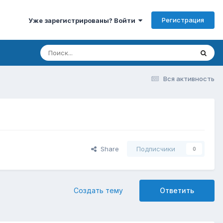
Регистрация
Уже зарегистрированы? Войти
Вся активность
Share
Подписчики
0
Создать тему
Ответить