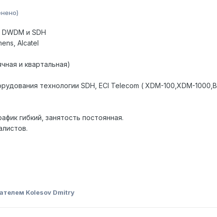
енено)
й DWDM и SDH
ens, Alcatel
чная и квартальная)
рудования технологии SDH, ECI Telecom ( XDM-100,XDM-1000,B
афик гибкий, занятость постоянная.
алистов.
ателем Kolesov Dmitry