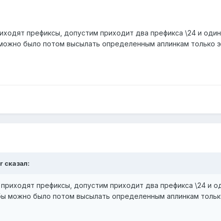
риходят префиксы, допустим приходит два префикса \24 и один 
 можно было потом высылать определенным аплинкам только э
r сказал:
 приходят префиксы, допустим приходит два префикса \24 и оди
 бы можно было потом высылать определенным аплинкам тольк