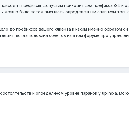
 приходят префиксы, допустим приходит два префикса \24 и оди
 бы можно было потом высылать определенным аплинкам тольк
дело до префиксов вашего клиента и каким именно образом он
глядит, когда половина советов на этом форуме про управле
обстоятельств и определнном уровне паранои у uplink-а, мож