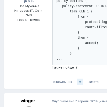
policy-options {

6.2k
Пол:
Мужчина
   policy-statement UPSTR1-
Интересы:
IT, Сети,
       term CLNT1 {

*NIX
           from {

Город:
Тюмень
               protocol bgp
               route-filter
           }

           then {

               accept;

           }

       }

Так не пойдет?
Вставить ник
Цитата
winger
Опубликовано
7 апреля, 2014
(изм