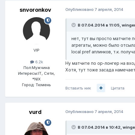
snvoronkov
Опубликовано
7 апреля, 2014
В 07.04.2014 в 11:05, winge
нет, тут вы просто матчите 
агрегаты, можно было отсыла
VIP
local pref аплинков, т.к. по
6.2k
Ну матчите по ор-лонгер на вхо
Пол:
Мужчина
Хотя, тут тоже засада намечаетс
Интересы:
IT, Сети,
*NIX
Город:
Тюмень
Вставить ник
Цитата
vurd
Опубликовано
7 апреля, 2014
В 07.04.2014 в 10:42, winge