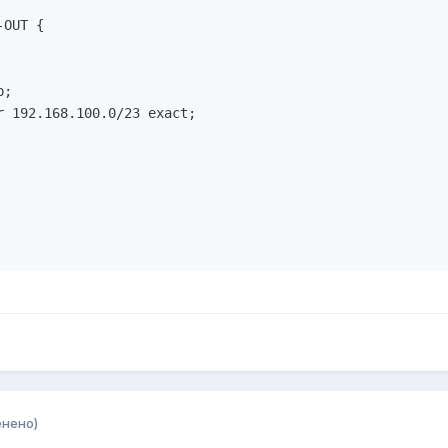
OUT {

;

 192.168.100.0/23 exact;

енено)