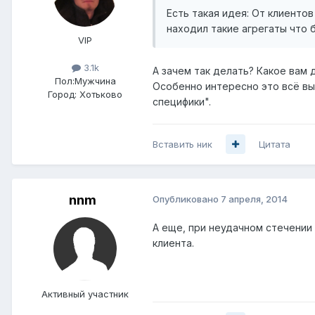
Есть такая идея: От клиентов
находил такие агрегаты что
VIP
3.1k
А зачем так делать? Какое вам 
Пол:
Мужчина
Особенно интересно это всё вы
Город:
Хотьково
специфики".
Вставить ник
Цитата
nnm
Опубликовано
7 апреля, 2014
А еще, при неудачном стечении 
клиента.
Активный участник