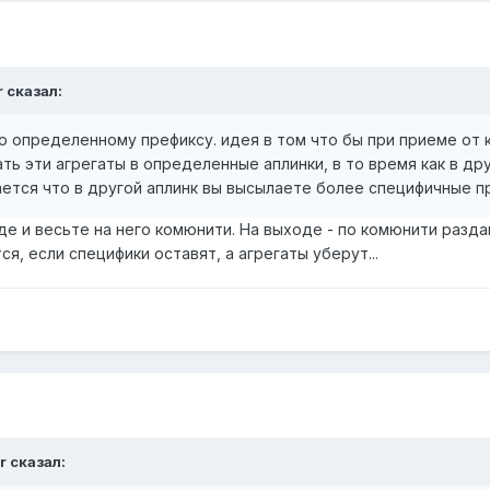
r сказал:
по определенному префиксу. идея в том что бы при приеме от
ть эти агрегаты в определенные аплинки, в то время как в др
лучается что в другой аплинк вы высылаете более специфичные п
де и весьте на него комюнити. На выходе - по комюнити разд
я, если специфики оставят, а агрегаты уберут...
r сказал: