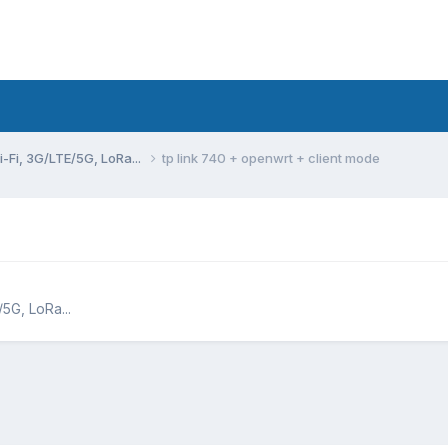
Fi, 3G/LTE/5G, LoRa...
tp link 740 + openwrt + client mode
G, LoRa...