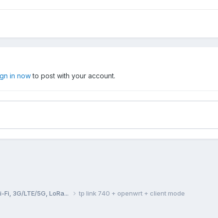
ign in now
to post with your account.
Fi, 3G/LTE/5G, LoRa...
tp link 740 + openwrt + client mode