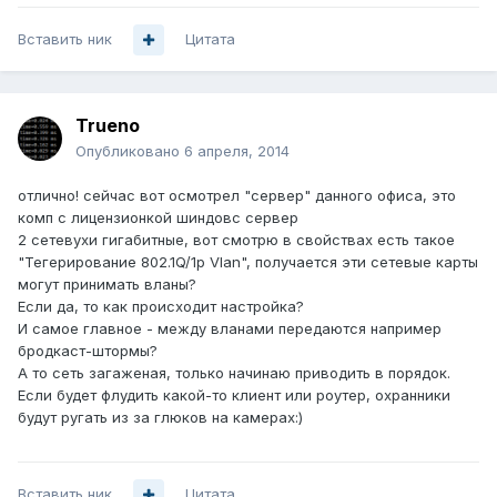
Вставить ник
Цитата
Trueno
Опубликовано
6 апреля, 2014
отлично! сейчас вот осмотрел "сервер" данного офиса, это
комп с лицензионкой шиндовс сервер
2 сетевухи гигабитные, вот смотрю в свойствах есть такое
"Тегерирование 802.1Q/1p Vlan", получается эти сетевые карты
могут принимать вланы?
Если да, то как происходит настройка?
И самое главное - между вланами передаются например
бродкаст-штормы?
А то сеть загаженая, только начинаю приводить в порядок.
Если будет флудить какой-то клиент или роутер, охранники
будут ругать из за глюков на камерах:)
Вставить ник
Цитата