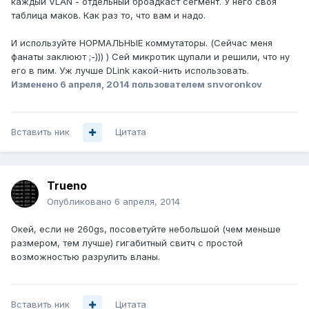
каждый VLAN - отдельный броадкаст сегмент. У него своя
таблица маков. Как раз то, что вам и надо.
И используйте НОРМАЛЬНЫЕ коммутаторы. (Сейчас меня
фанаты заклюют ;-))) ) Сей микротик щупали и решили, что ну
его в пим. Уж лучше DLink какой-нить использовать.
Изменено
6 апреля, 2014
пользователем snvoronkov
Вставить ник
Цитата
Trueno
Опубликовано
6 апреля, 2014
Окей, если не 260gs, посоветуйте небольшой (чем меньше
размером, тем лучше) гигабитный свитч с простой
возможностью разрулить вланы.
Вставить ник
Цитата