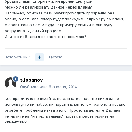
бродкастами, штормами, ни прочей шелухой.
Можно ли реализовать данное через вланы?
Например, офисная сеть будет проходить прозрачно без
влана, а сеть для камер будет проходить к примеру по влан1,
с обоих концов сети будут к примеру свитчи и они будут
разруливать данный процесс.
Или же всё таки я не так что то понимаю?
Вставить ник
Цитата
s.lobanov
Опубликовано
6 апреля, 2014
всё правильно понимайте. но единственное что никогда не
используйте ни native, ни первый влан тегом. рано или поздно
огрёбете проблемы из-за этого. Просто выделяйте 2 влана,
тегируйте на "магистральных" портах и растегируйте на
клиентских