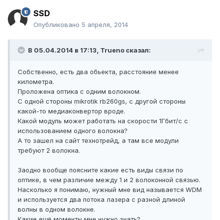
SSD
Опубликовано
5 апреля, 2014
В 05.04.2014 в 17:13, Trueno сказал:
Собственно, есть два обьекта, расстояние менее
километра.
Проложена оптика с одним волокном.
С одной стороны mikrotik rb260gs, с другой стороны
какой-то медиаконвертор вроде.
Какой модуль может работать на скорости 1Гбит/с с
использованием одного волокна?
А то зашел на сайт технотрейд, а там все модули
требуют 2 волокна.
Заодно вообще поясните какие есть виды связи по
оптике, в чем различие между 1 и 2 волоконной связью.
Насколько я понимаю, нужный мне вид называется WDM
и используется два потока лазера с разной длиной
волны в одном волокне.
Какие ещё моменты мне нужно знать?