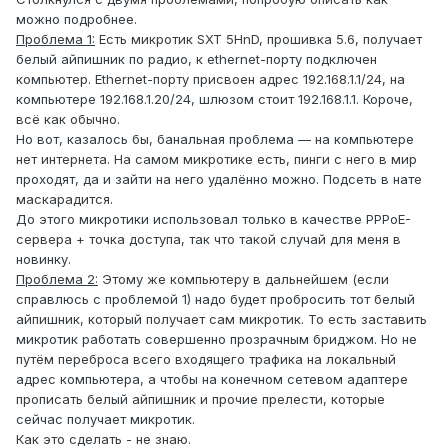
можно подробнее.
Проблема 1:
Есть микротик SXT 5HnD, прошивка 5.6, получает
белый айпишник по радио, к ethernet-порту подключен
компьютер. Ethernet-порту присвоен адрес 192.168.1.1/24, на
компьютере 192.168.1.20/24, шлюзом стоит 192.168.1.1. Короче,
всё как обычно.
Но вот, казалось бы, банальная проблема — на компьютере
нет интернета. На самом микротике есть, пинги с него в мир
проходят, да и зайти на него удалённо можно. Подсеть в нате
маскарадится.
До этого микротики использовал только в качестве PPPoE-
сервера + точка доступа, так что такой случай для меня в
новинку.
Проблема 2:
Этому же компьютеру в дальнейшем (если
справлюсь с проблемой 1) надо будет пробросить тот белый
айпишник, который получает сам микротик. То есть заставить
микротик работать совершенно прозрачным бриджом. Но не
путём переброса всего входящего трафика на локальный
адрес компьютера, а чтобы на конечном сетевом адаптере
прописать белый айпишник и прочие прелести, которые
сейчас получает микротик.
Как это сделать - не знаю.