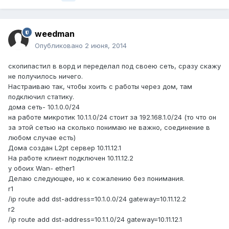
weedman
Опубликовано
2 июня, 2014
скопипастил в ворд и переделал под своею сеть, сразу скажу
не получилось ничего.
Настраиваю так, чтобы хоить с работы через дом, там
подключил статику.
дома сеть- 10.1.0.0/24
на работе микротик 10.1.1.0/24 стоит за 192.168.1.0/24 (то что он
за этой сетью на сколько понимаю не важно, соединение в
любом случае есть)
Дома создан L2pt сервер 10.11.12.1
На работе клиент подключен 10.11.12.2
у обоих Wan- ether1
Делаю следующее, но к сожалению без понимания.
r1
/ip route add dst-address=10.1.0.0/24 gateway=10.11.12.2
r2
/ip route add dst-address=10.1.1.0/24 gateway=10.11.12.1