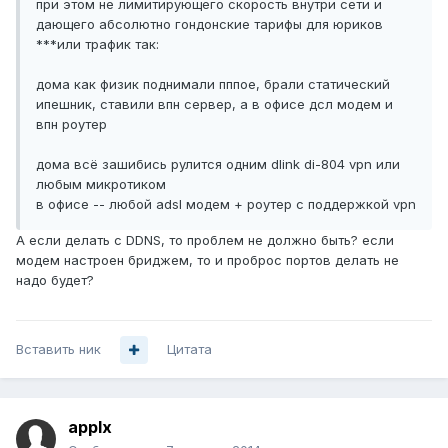
при этом не лимитирующего скорость внутри сети и
дающего абсолютно гондонские тарифы для юриков
***или трафик так:
дома как физик поднимали пппое, брали статический
ипешник, ставили впн сервер, а в офисе дсл модем и
впн роутер
дома всё зашибись рулится одним dlink di-804 vpn или
любым микротиком
в офисе -- любой adsl модем + роутер с поддержкой vpn
А если делать с DDNS, то проблем не должно быть? если
модем настроен бриджем, то и проброс портов делать не
надо будет?
Вставить ник
Цитата
applx