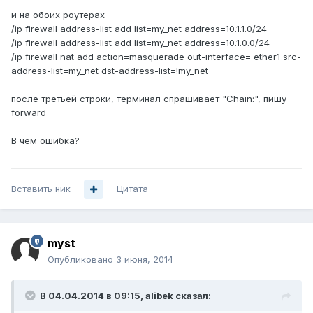
и на обоих роутерах
/ip firewall address-list add list=my_net address=10.1.1.0/24
/ip firewall address-list add list=my_net address=10.1.0.0/24
/ip firewall nat add action=masquerade out-interface= ether1 src-
address-list=my_net dst-address-list=!my_net
после третьей строки, терминал спрашивает "Chain:", пишу
forward
В чем ошибка?
Вставить ник
Цитата
myst
Опубликовано
3 июня, 2014
В 04.04.2014 в 09:15, alibek сказал: