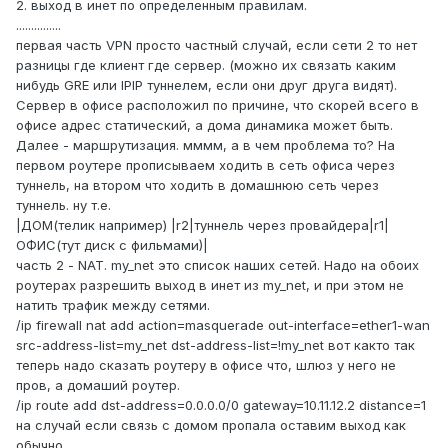
2. выход в инет по определенным правилам.
...............
первая часть VPN просто частный случай, если сети 2 то нет
разницы где клиент где сервер. (можно их связать каким
нибудь GRE или IPIP туннелем, если они друг друга видят).
Сервер в офисе расположил по причине, что скорей всего в
офисе адрес статический, а дома динамика может быть.
Далее - маршрутизация. мммм, а в чем проблема то? На
первом роутере прописываем ходить в сеть офиса через
туннель, на втором что ходить в домашнюю сеть через
туннель. ну т.е.
|ДОМ(телик например) |r2|туннель через провайдера|r1|
ОФИС(тут диск с фильмами)|
часть 2 - NAT. my_net это список наших сетей. Надо на обоих
роутерах разрешить выход в инет из my_net, и при этом не
натить трафик между сетями.
/ip firewall nat add action=masquerade out-interface=ether1-wan
src-address-list=my_net dst-address-list=!my_net вот както так
теперь надо сказать роутеру в офисе что, шлюз у него не
пров, а домаший роутер.
/ip route add dst-address=0.0.0.0/0 gateway=10.11.12.2 distance=1
на случай если связь с домом пропала оставим выход как
обычно