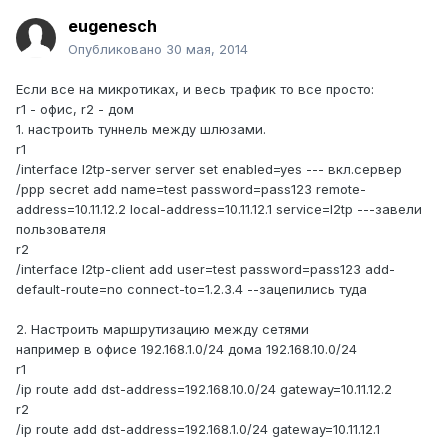
eugenesch
Опубликовано
30 мая, 2014
Если все на микротиках, и весь трафик то все просто:
r1 - офис, r2 - дом
1. настроить туннель между шлюзами.
r1
/interface l2tp-server server set enabled=yes --- вкл.сервер
/ppp secret add name=test password=pass123 remote-
address=10.11.12.2 local-address=10.11.12.1 service=l2tp ---завели
пользователя
r2
/interface l2tp-client add user=test password=pass123 add-
default-route=no connect-to=1.2.3.4 --зацепились туда
2. Настроить маршрутизацию между сетями
например в офисе 192.168.1.0/24 дома 192.168.10.0/24
r1
/ip route add dst-address=192.168.10.0/24 gateway=10.11.12.2
r2
/ip route add dst-address=192.168.1.0/24 gateway=10.11.12.1