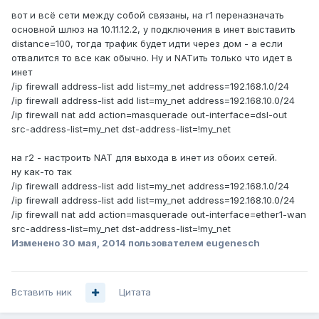
вот и всё сети между собой связаны, на r1 переназначать
основной шлюз на 10.11.12.2, у подключения в инет выставить
distance=100, тогда трафик будет идти через дом - а если
отвалится то все как обычно. Ну и NATить только что идет в
инет
/ip firewall address-list add list=my_net address=192.168.1.0/24
/ip firewall address-list add list=my_net address=192.168.10.0/24
/ip firewall nat add action=masquerade out-interface=dsl-out
src-address-list=my_net dst-address-list=!my_net
на r2 - настроить NAT для выхода в инет из обоих сетей.
ну как-то так
/ip firewall address-list add list=my_net address=192.168.1.0/24
/ip firewall address-list add list=my_net address=192.168.10.0/24
/ip firewall nat add action=masquerade out-interface=ether1-wan
src-address-list=my_net dst-address-list=!my_net
Изменено
30 мая, 2014
пользователем eugenesch
Вставить ник
Цитата