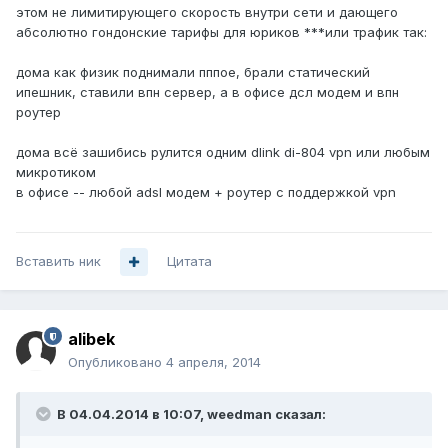
этом не лимитирующего скорость внутри сети и дающего
абсолютно гондонские тарифы для юриков ***или трафик так:
дома как физик поднимали пппое, брали статический
ипешник, ставили впн сервер, а в офисе дсл модем и впн
роутер
дома всё зашибись рулится одним dlink di-804 vpn или любым
микротиком
в офисе -- любой adsl модем + роутер с поддержкой vpn
Вставить ник
Цитата
alibek
Опубликовано
4 апреля, 2014
В 04.04.2014 в 10:07, weedman сказал: