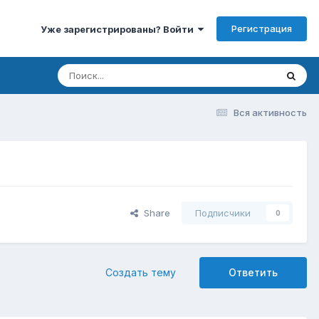
Регистрация
Уже зарегистрированы? Войти
Вся активность
Share
Подписчики
0
Создать тему
Ответить