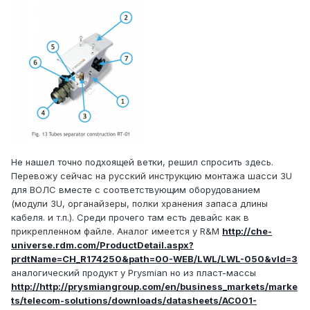
Не нашел точно подхоящей ветки, решил спросить здесь.
Перевожу сейчас на русский инструкцию монтажа шасси 3U
для ВОЛС вместе с соответствующим оборудованием
(модули 3U, органайзеры, полки хранения запаса длины
кабеля. и т.п.). Среди прочего там есть девайс как в
прикрепленном файле. Аналог имеется у R&M
http://che-
universe.rdm.com/ProductDetail.aspx?
prdtName=CH_R174250&path=00-WEB/LWL/LWL-050&vId=3
аналогический продукт у Prysmian но из пласт-массы
http://http://prysmiangroup.com/en/business_markets/marke
ts/telecom-solutions/downloads/datasheets/AC001-