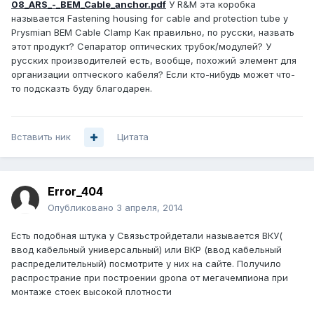
08_ARS_-_BEM_Cable_anchor.pdf
У R&М эта коробка
называется Fastening housing for cable and protection tube у
Prysmian BEM Cable Clamp Как правильно, по русски, назвать
этот продукт? Сепаратор оптических трубок/модулей? У
русских производителей есть, вообще, похожий элемент для
организации оптческого кабеля? Если кто-нибудь может что-
то подсказть буду благодарен.
Вставить ник
Цитата
Error_404
Опубликовано
3 апреля, 2014
Есть подобная штука у Связьстройдетали называется ВКУ(
ввод кабельный универсальный) или ВКР (ввод кабельный
распределительный) посмотрите у них на сайте. Получило
распространие при построении gponа от мегачемпиона при
монтаже стоек высокой плотности