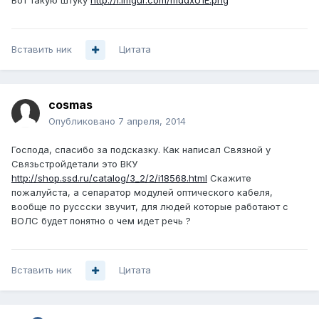
Вот такую штуку
http://i.imgur.com/mddxU1E.png
Вставить ник
Цитата
cosmas
Опубликовано
7 апреля, 2014
Господа, спасибо за подсказку. Как написал Связной у
Связьстройдетали это ВКУ
http://shop.ssd.ru/catalog/3_2/2/i18568.html
Скажите
пожалуйста, а сепаратор модулей оптического кабеля,
вообще по руссски звучит, для людей которые работают с
ВОЛС будет понятно о чем идет речь ?
Вставить ник
Цитата