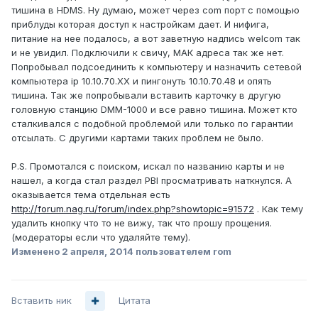
тишина в HDMS. Ну думаю, может через com порт с помощью
приблуды которая доступ к настройкам дает. И нифига,
питание на нее подалось, а вот заветную надпись welcom так
и не увидил. Подключили к свичу, МАК адреса так же нет.
Попробывал подсоединить к компьютеру и назначить сетевой
компьютера ip 10.10.70.XX и пингонуть 10.10.70.48 и опять
тишина. Так же попробывали вставить карточку в другую
головную станцию DMM-1000 и все равно тишина. Может кто
сталкивался с подобной проблемой или только по гарантии
отсылать. С другими картами таких проблем не было.
P.S. Промотался с поиском, искал по названию карты и не
нашел, а когда стал раздел PBI просматривать наткнулся. А
оказывается тема отдельная есть
http://forum.nag.ru/forum/index.php?showtopic=91572
. Как тему
удалить кнопку что то не вижу, так что прошу прощения.
(модераторы если что удаляйте тему).
Изменено
2 апреля, 2014
пользователем rom
Вставить ник
Цитата