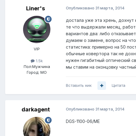
Liner's
Опубликовано
31 марта, 2014
достала уже эта хрень, дохнут 
те что выдержали месяц, работ
вариантов два: либо отказывает
думаем о замене, вопрос на что
статистика: примерно на 50 по
VIP
обычные ковертора так не дохн
нужен гигабитный оптический с
1.5k
Пол:
Мужчина
мы ставим на оконцовку частны
Город:
МО
Вставить ник
Цитата
darkagent
Опубликовано
31 марта, 2014
DGS-1100-06/ME