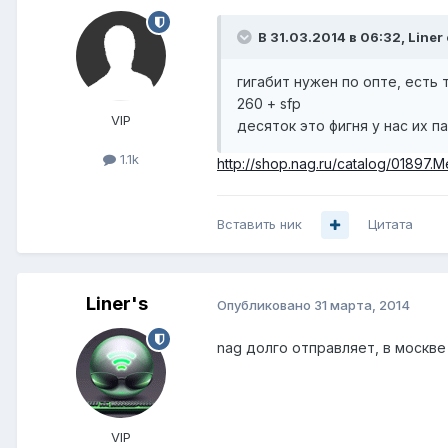
В 31.03.2014 в 06:32, Liner
гигабит нужен по опте, есть
260 + sfp
VIP
десяток это фигня у нас их п
1.1k
http://shop.nag.ru/catalog/0189
Вставить ник
Цитата
Liner's
Опубликовано
31 марта, 2014
nag долго отправляет, в москве
VIP