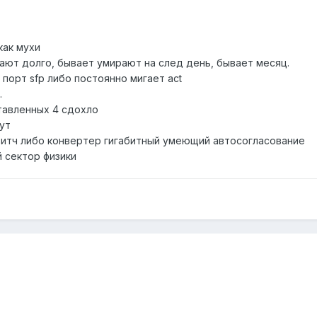
как мухи
ают долго, бывает умирают на след день, бывает месяц.
 порт sfp либо постоянно мигает act
.
ставленных 4 сдохло
ут
витч либо конвертер гигабитный умеющий автосогласование
й сектор физики