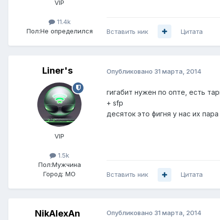
VIP
11.4k
Пол:
Не определился
Вставить ник
Цитата
Liner's
Опубликовано
31 марта, 2014
гигабит нужен по опте, есть т
+ sfp
десяток это фигня у нас их пара
VIP
1.5k
Пол:
Мужчина
Город:
МО
Вставить ник
Цитата
NikAlexAn
Опубликовано
31 марта, 2014