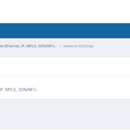
Ethernet, IP, MPLS, SDN/NFV...
замена rb260gs
P, MPLS, SDN/NFV...