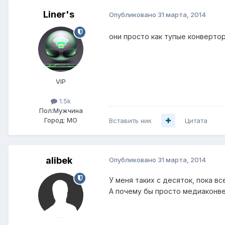
Liner's
Опубликовано
31 марта, 2014
они просто как тупые конвертор
VIP
1.5k
Пол:
Мужчина
Город:
МО
Вставить ник
Цитата
alibek
Опубликовано
31 марта, 2014
У меня таких с десяток, пока в
А почему бы просто медиаконве