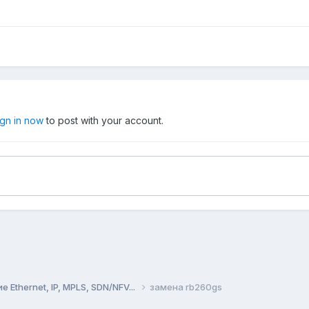
ign in now
to post with your account.
Ethernet, IP, MPLS, SDN/NFV...
замена rb260gs