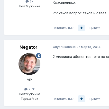
2k
Красивенько.
Пол:
Мужчина
PS: каков вопрос таков и ответ...
Вставить ник
Цитата
Negator
Опубликовано
27 марта, 2014
2 миллиона абонентов -это не с
VIP
2.7k
Пол:
Мужчина
Город:
Мск
Вставить ник
Цитата