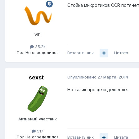
Стойка микротиков CCR потянет
VIP
35.2k
Пол:
Не определился
Вставить ник
Цитата
sexst
Опубликовано
27 марта, 2014
Но тазик проще и дешевле.
Активный участник
517
Пол:
Не определился
Вставить ник
Цитата