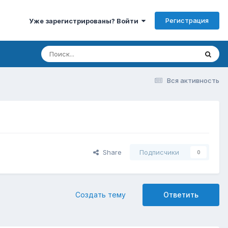
Регистрация
Уже зарегистрированы? Войти
Вся активность
Share
Подписчики
0
Создать тему
Ответить