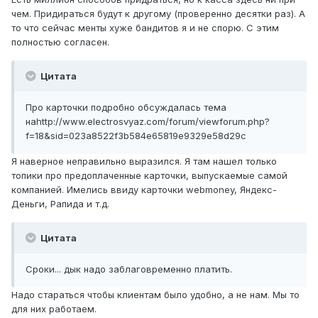
чем. Придираться будут к другому (проверенно десятки раз). А
то что сейчас менты хуже бандитов я и не спорю. С этим
полностью согласен.
Цитата
Про карточки подробно обсуждалась тема
наhttp://www.electrosvyaz.com/forum/viewforum.php?
f=18&sid=023a8522f3b584e65819e9329e58d29c
Я наверное неправильно выразился. Я там нашел только
топики про предоплаченные карточки, выпускаемые самой
компанией. Имелись ввиду карточки webmoney, Яндекс-
Деньги, Рапида и т.д.
Цитата
Сроки... дык надо заблаговременно платить.
Надо стараться чтобы клиентам было удобно, а не нам. Мы то
для них работаем.