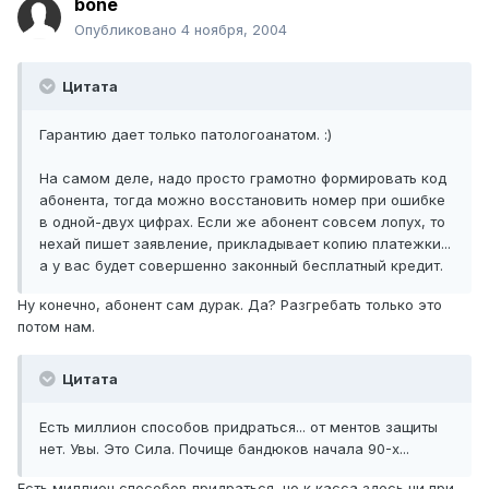
bone
Опубликовано
4 ноября, 2004
Цитата
Гарантию дает только патологоанатом. :)
На самом деле, надо просто грамотно формировать код
абонента, тогда можно восстановить номер при ошибке
в одной-двух цифрах. Если же абонент совсем лопух, то
нехай пишет заявление, прикладывает копию платежки...
а у вас будет совершенно законный бесплатный кредит.
Ну конечно, абонент сам дурак. Да? Разгребать только это
потом нам.
Цитата
Есть миллион способов придраться... от ментов защиты
нет. Увы. Это Сила. Почище бандюков начала 90-х...
Есть миллион способов придраться, но к касса здесь ни при