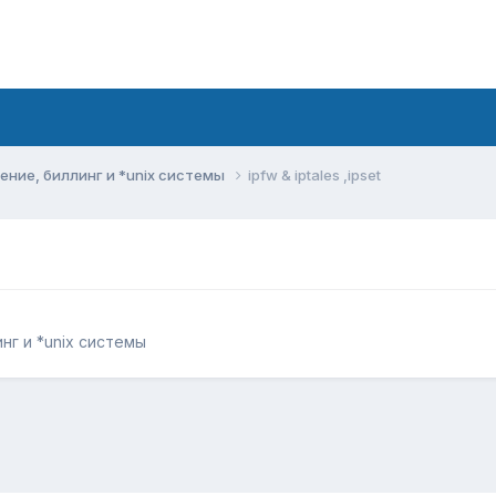
ние, биллинг и *unix системы
ipfw & iptales ,ipset
г и *unix системы