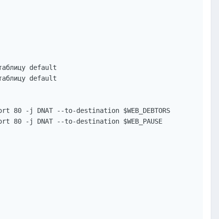
аблицу default

аблицу default

rt 80 -j DNAT --to-destination $WEB_DEBTORS

rt 80 -j DNAT --to-destination $WEB_PAUSE
