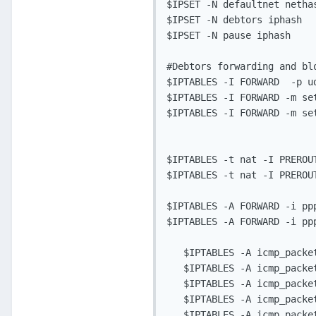
$IPSET -N defaultnet nethas
$IPSET -N debtors iphash

$IPSET -N pause iphash

#Debtors forwarding and blo
$IPTABLES -I FORWARD  -p u
$IPTABLES -I FORWARD -m se
$IPTABLES -I FORWARD -m se
$IPTABLES -t nat -I PREROU
$IPTABLES -t nat -I PREROU
$IPTABLES -A FORWARD -i pp
$IPTABLES -A FORWARD -i pp
   $IPTABLES -A icmp_packe
   $IPTABLES -A icmp_packe
   $IPTABLES -A icmp_packe
   $IPTABLES -A icmp_packe
   $IPTABLES -A icmp_packe