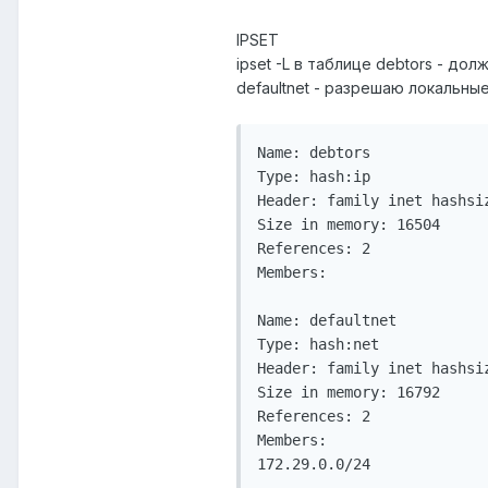
IPSET
ipset -L в таблице debtors - дол
defaultnet - разрешаю локальны
Name: debtors

Type: hash:ip

Header: family inet hashsiz
Size in memory: 16504

References: 2

Members:

Name: defaultnet

Type: hash:net

Header: family inet hashsiz
Size in memory: 16792

References: 2

Members:

172.29.0.0/24
