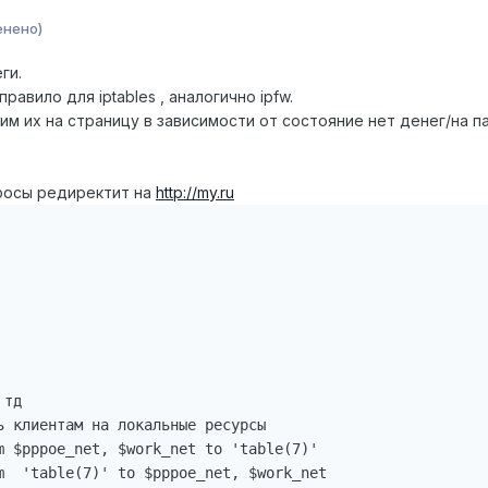
енено)
ги.
авило для iptables , аналогично ipfw.
м их на страницу в зависимости от состояние нет денег/на па
апросы редиректит на
http://my.ru
тд

ь клиентам на локальные ресурсы

m $pppoe_net, $work_net to 'table(7)'

m  'table(7)' to $pppoe_net, $work_net  
