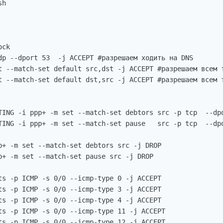
h

ck

dp --dport 53  -j ACCEPT #разрешаем ходить на DNS

t --match-set default src,dst -j ACCEPT #разрешаем всем т
t --match-set default dst,src -j ACCEPT #разрешаем всем т
TING -i ppp+ -m set --match-set debtors src -p tcp  --dpo
TING -i ppp+ -m set --match-set pause   src -p tcp  --dpo
p+ -m set --match-set debtors src -j DROP

p+ -m set --match-set pause src -j DROP

ts -p ICMP -s 0/0 --icmp-type 0 -j ACCEPT

ts -p ICMP -s 0/0 --icmp-type 3 -j ACCEPT

ts -p ICMP -s 0/0 --icmp-type 4 -j ACCEPT

ts -p ICMP -s 0/0 --icmp-type 11 -j ACCEPT

ts -p ICMP -s 0/0 --icmp-type 12 -j ACCEPT
