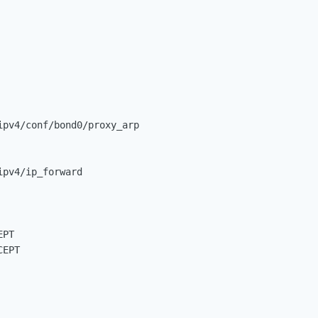


pv4/conf/bond0/proxy_arp

pv4/ip_forward

PT

EPT
