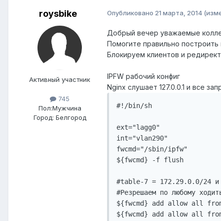
roysbike
Опубликовано
21 марта, 2014
(изм
Добрый вечер уважаемые колле
Помогите правильно построить пр
Блокируем клиентов и редиректи
IPFW рабочий конфиг
Активный участник
Nginx слушает 127.0.0.1 и все з
745
#!/bin/sh

Пол:
Мужчина
Город:
Белгород
ext="lagg0"

int="vlan290"

fwcmd="/sbin/ipfw"

${fwcmd} -f flush

#table-7 = 172.29.0.0/24 и 
#Резрешаем по любому ходит
${fwcmd} add allow all fro
${fwcmd} add allow all fro