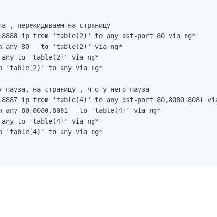
ла , перекидываем на страницу 

,8888 ip from 'table(2)' to any dst-port 80 via ng*

m any 80   to 'table(2)' via ng*

any to 'table(2)' via ng*

 'table(2)' to any via ng*

у пауза, на страницу , что у него пауза

,8887 ip from 'table(4)' to any dst-port 80,8080,8081 via
m any 80,8080,8081   to 'table(4)' via ng*

any to 'table(4)' via ng*

 'table(4)' to any via ng*
