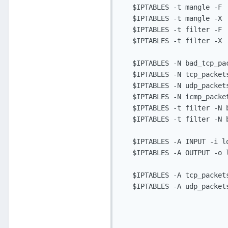
   $IPTABLES -t mangle -F

   $IPTABLES -t mangle -X

   $IPTABLES -t filter -F

   $IPTABLES -t filter -X

   $IPTABLES -N bad_tcp_pac
   $IPTABLES -N tcp_packets
   $IPTABLES -N udp_packets
   $IPTABLES -N icmp_packet
   $IPTABLES -t filter -N b
   $IPTABLES -t filter -N b
   $IPTABLES -A INPUT -i lo
   $IPTABLES -A OUTPUT -o l
   $IPTABLES -A tcp_packet
   $IPTABLES -A udp_packet