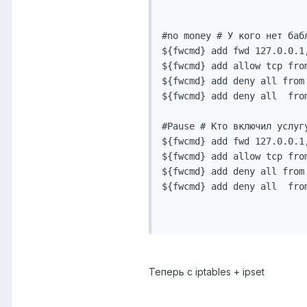
#no money # У кого нет баб
${fwcmd} add fwd 127.0.0.1
${fwcmd} add allow tcp fro
${fwcmd} add deny all from 
${fwcmd} add deny all  from
#Pause # Кто включил услуг
${fwcmd} add fwd 127.0.0.1
${fwcmd} add allow tcp fro
${fwcmd} add deny all from 
${fwcmd} add deny all  from
Теперь с iptables + ipset