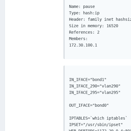
Name: pause

Type: hash:ip

Header: family inet hashsiz
Size in memory: 16520

References: 2

Members:

172.30.100.1

IN_IFACE="bond1"

IN_IFACE_290="vlan290"

IN_IFACE_295="vlan295"

OUT_IFACE="bond0" 

IPTABLES=`which iptables`

IPSET="/usr/sbin/ipset"
