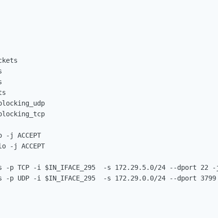
kets





s

locking_udp

locking_tcp

 -j ACCEPT

o -j ACCEPT

s -p TCP -i $IN_IFACE_295  -s 172.29.5.0/24 --dport 22 -j
s -p UDP -i $IN_IFACE_295  -s 172.29.0.0/24 --dport 3799 