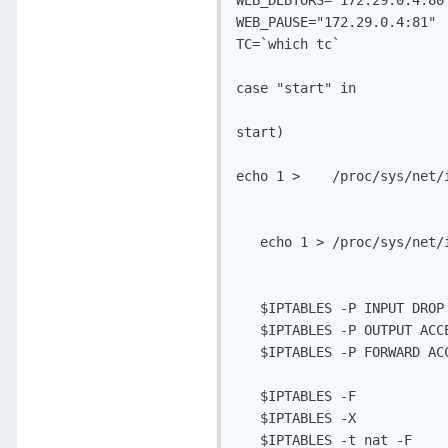
WEB_DEBTORS="172.29.0.4:80"
WEB_PAUSE="172.29.0.4:81"

TC=`which tc`

case "start" in

start)

echo 1 >    /proc/sys/net/i
   echo 1 > /proc/sys/net/i
   $IPTABLES -P INPUT DROP

   $IPTABLES -P OUTPUT ACCE
   $IPTABLES -P FORWARD ACC
   $IPTABLES -F

   $IPTABLES -X

   $IPTABLES -t nat -F
