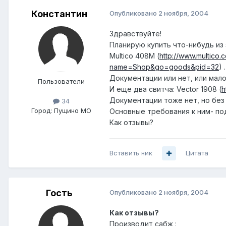
Константин
Опубликовано
2 ноября, 2004
Здравствуйте!
Планирую купить что-нибудь из 
Multico 408M (
http://www.multic
name=Shop&go=goods&pid=32
) .
Документации или нет, или мал
Пользователи
И еще два свитча: Vector 1908 (
h
Документации тоже нет, но без
34
Город:
Пущино МО
Основные требования к ним- под
Как отзывы?
Вставить ник
Цитата
Гость
Опубликовано
2 ноября, 2004
Как отзывы?
Производит сабж :