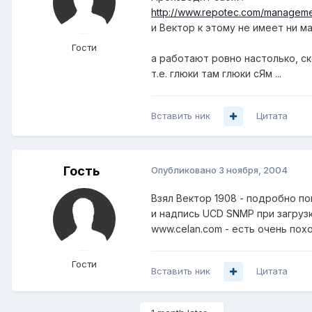
http://www.repotec.com/managemen
и Вектор к этому не имеет ни ма
Гости
а работают ровно настолько, ско
т.е. глюки там глюки сЯм ...
Вставить ник
Цитата
Гость
Опубликовано
3 ноября, 2004
Взял Вектор 1908 - подробно по
и надпись UCD SNMP при загрузк
www.celan.com - есть очень по
Гости
Вставить ник
Цитата