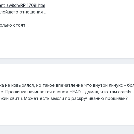
t_switch/RP_1708I.htm
лейшего отношения ...
лько стоят ...
ка не ковырялся, но такое впечатление что внутри линукс - б
е. Прошивка начинается словом HEAD - думал, что там cramfs -
хожий свитч. Может есть мысли по раскручиванию прошивки?