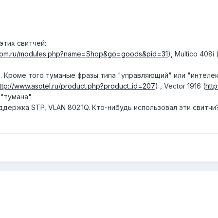
этих свитчей:
o.com.ru/modules.php?name=Shop&go=goods&pid=31
), Multico 408i 
о. Кроме того туманые фразы типа "управляющий" или "интеле
ttp://www.asotel.ru/product.php?product_id=207
) , Vector 1916 (
htt
 "тумана"
держка STP, VLAN 802.1Q. Кто-нибудь использовал эти свитчи