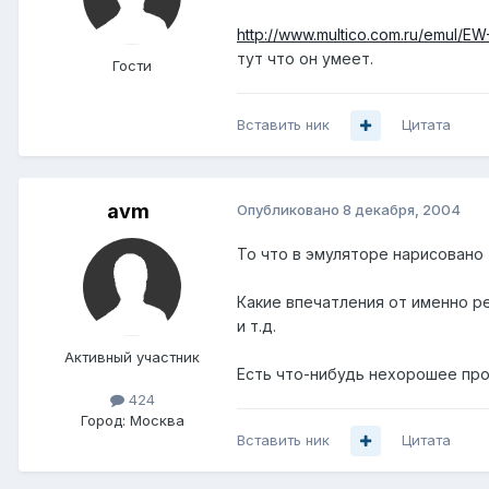
http://www.multico.com.ru/emul/EW
тут что он умеет.
Гости
Вставить ник
Цитата
avm
Опубликовано
8 декабря, 2004
То что в эмуляторе нарисовано -
Какие впечатления от именно р
и т.д.
Активный участник
Есть что-нибудь нехорошее про
424
Город:
Москва
Вставить ник
Цитата