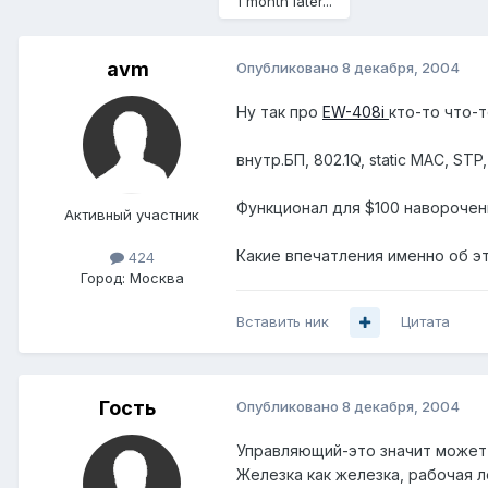
1 month later...
avm
Опубликовано
8 декабря, 2004
Ну так про
EW-408i
кто-то что-т
внутр.БП, 802.1Q, static MAC, S
Функционал для $100 навороченн
Активный участник
Какие впечатления именно об э
424
Город:
Москва
Вставить ник
Цитата
Гость
Опубликовано
8 декабря, 2004
Управляющий-это значит может 
Железка как железка, рабочая л