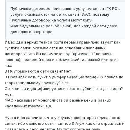
Публичные договоры привязаны к услугам связи (ГК РФ),
услуги оказываются на сетях связи (ЗоС),
поэтому
Публичные договоры на услуги могут быть
индивидуальны (c разной ценой) для каждой сети даже
для одного оператора.
У Вас два верных тезиса (хотя первый правильно звучит как
"услуги связи оказываются на основании публичных
договоров", что Вы понимаете под "привязаны" не очень
понятно), правовой срез и технический, и ложный вывод из
них.
В ГК упоминаются сети связи? Нет...
В Правилах есть пункт о дифференциации тарифных планов по
территориальному признаку? Нет.
Сеть связи идентифицируется в тексте публичного договора?
Нет.
ФАС наказывает монополиста за разные цены в разных
населенных пунктах? Да.
Ну и я всегда считал, что у крупных операторов единая сеть
связи, ибо единство сети - святое )) А уж как она строилась и
сдавалась - дело десятое. Но тут спорить не буду.