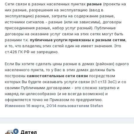
Сети связи в разных населенных пунктах
разные
(проекты на
них разные, разрешения на эксплуатацию (ввод в
эксплуатацию) разные, затраты на содержание разные,
источники сигналов - разные (или не зависимы), договоры
присоединения разные, набор услуг разный). Публичные
договоры на оказание услуг связи на этих сетях могут быть
разными т.к.
публичные услуги привязаны к
разным
сетям
,
и то, что владелец этих сетей один не имеет значения. Это
ст.426 ГК РФ не запрещено.
Если Вы хотите сделать цены разные в домах (районах) одного
населенного пункта, то у Вас в этих домах должны быть
построены
самостоятельные сети связи
посредством
которых Вы будете оказывать услуги связи (п.1 ст.13 ЗоС) и со
своими Публичными договорами - это сложно затратно и
навряд ли целесообразно (и не всегда возможно) и
оформляется точно не Приказом по предприятию.
Изменено
16 марта, 2014
пользователем Stefan
Дятел