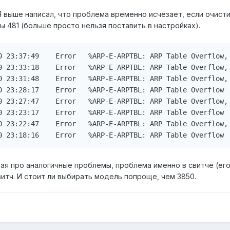
 Я выше написал, что проблема временно исчезает, если очисти
ены 481 (больше просто нельзя поставить в настройках).
2147452483 	2014-Mar-10 23:18:16	Error 	%ARP-E-ARPTBL: ARP Table Overflow
итая про аналогичные проблемы, проблема именно в свитче (ег
итч. И стоит ли выбирать модель попроще, чем 3850.