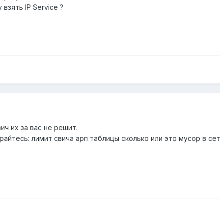
 взять IP Service ?
ич их за вас не решит.
райтесь: лимит свича арп таблицы сколько или это мусор в сет