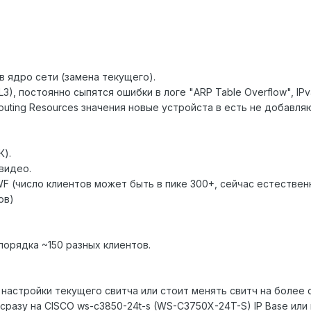
в ядро сети (замена текущего).
L3), постоянно сыпятся ошибки в логе "ARP Table Overflow", IP
outing Resources значения новые устройста в есть не добавляю
К).
видео.
WF (число клиентов может быть в пике 300+, сейчас естестве
ов)
порядка ~150 разных клиентов.
и настройки текущего свитча или стоит менять свитч на более
ь сразу на CISCO ws-c3850-24t-s (WS-C3750X-24T-S) IP Base ил