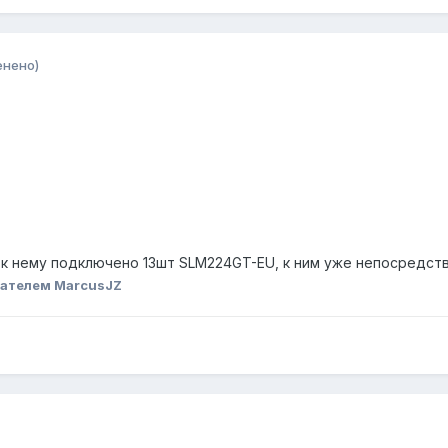
енено)
 нему подключено 13шт SLM224GT-EU, к ним уже непосредстве
ателем MarcusJZ