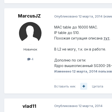
MarcusJZ
Опубликовано
12 марта, 2014
(изм
MAC table до 16000 MAC.
IP table до 510.
Похожая ситуация описана
тут
.
В L2 не могу, т.к. он в работе.
Новичок
4
Дополню по сети:
Ядро вышеописанный SG300-28-к
Изменено
12 марта, 2014
пользов
Вставить ник
Цитата
vlad11
Опубликовано
12 марта, 2014