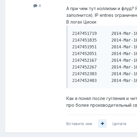
4
А при чем тут коллизии и флуд?
заполнится). IP entries огранич
В логах Циски:
2147451719 	2014-Mar-10 23:37:49	Error 	%ARP-E-ARPTBL: ARP Table Overflow, aggregated (9)      

2147451835 	2014-Mar-10 23:33:18	Error 	%ARP-E-ARPTBL: ARP Table Overflow, aggregated (3)      

2147451951 	2014-Mar-10 23:31:48	Error 	%ARP-E-ARPTBL: ARP Table Overflow, aggregated (7)      

2147452051 	2014-Mar-10 23:28:17	Error 	%ARP-E-ARPTBL: ARP Table Overflow      

2147452167 	2014-Mar-10 23:27:47	Error 	%ARP-E-ARPTBL: ARP Table Overflow, aggregated (9)      

2147452267 	2014-Mar-10 23:23:17	Error 	%ARP-E-ARPTBL: ARP Table Overflow      

2147452383 	2014-Mar-10 23:22:47	Error 	%ARP-E-ARPTBL: ARP Table Overflow, aggregated (9)      

Как я понял после гугления и ч
про более производительный св
Вставить ник
Цитата