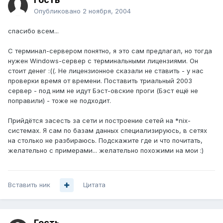
Опубликовано
2 ноября, 2004
спасибо всем...
С терминал-сервером понятно, я это сам предлагал, но тогда
нужен Windows-сервер с терминальными лицензиями. Он
стоит денег :((. Не лицензионное сказали не ставить - у нас
проверки время от времени. Поставить триальный 2003
сервер - под ним не идут Бэст-овские проги (Бэст ещё не
поправили) - тоже не подходит.
Прийдётся засесть за сети и построение сетей на *nix-
системах. Я сам по базам данных специализируюсь, в сетях
на столько не разбираюсь. Подскажите где и что почитать,
желательно с примерами... желательно похожими на мои :)
Вставить ник
Цитата
Гость