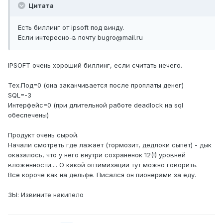
Цитата
Есть биллинг от ipsoft под винду.
Если интересно-в почту bugro@mail.ru
IPSOFT очень хороший биллинг, если считать нечего.
Тех.Под=0 (она заканчивается после проплаты денег)
SQL=-3
Интерфейс=0 (при длительной работе deadlock на sql
обеспечены)
Продукт очень сырой.
Начали смотреть где лажает (тормозит, дедлоки сыпет) - дык
оказалось, что у него внутри сохраненок 12(!) уровней
вложенности.... О какой оптимизации тут можно говорить.
Все короче как на дельфе. Писался он пионерами за еду.
ЗЫ: Извините накипело