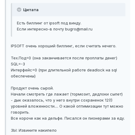
Цитата
Есть биллинг от ipsoft под винду.
Если интересно-в почту bugro@mail.ru
IPSOFT очень хороший биллинг, если считать нечего.
Тех.Под=0 (она заканчивается после проплаты денег)
SQL=-3
Интерфейс=0 (при длительной работе deadlock на sql
обеспечены)
Продукт очень сырой.
Начали смотреть где лажает (тормозит, дедлоки сыпет)
- дык оказалось, что у него внутри сохраненок 12(!)
уровней вложенности.... О какой оптимизации тут можно
говорить.
Все короче как на дельфе. Писался он пионерами за еду.
ЗЫ: Извините накипело