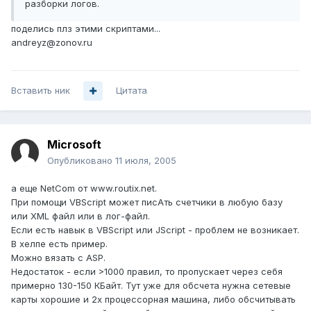
разборки логов.
поделись плз этими скриптами...
andreyz@zonov.ru
Вставить ник
Цитата
Microsoft
Опубликовано
11 июля, 2005
а еще NetCom от www.routix.net.
При помощи VBScript может писАть счетчики в любую базу
или XML файл или в лог-файл.
Если есть навык в VBScript или JScript - проблем не возникает.
В хелпе есть пример.
Можно вязать с ASP.
Недостаток - если >1000 правил, то пропускает через себя
примерно 130-150 КБайт. Тут уже для обсчета нужна сетевые
карты хорошие и 2х процессорная машина, либо обсчитывать