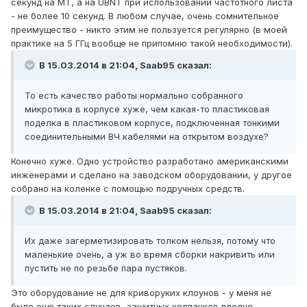
секунд на МТ, а на UBNT при использовании частотного листа
- не более 10 секунд. В любом случае, очень сомнительное
преимущество - никто этим не пользуется регулярно (в моей
практике на 5 ГГц вообще не припомню такой необходимости).
В 15.03.2014 в 21:04, Saab95 сказал:
То есть качество работы нормально собранного
микротика в корпусе хуже, чем какая-то пластиковая
поделка в пластиковом корпусе, подключенная тонкими
соединительными ВЧ кабелями на открытом воздухе?
Конечно хуже. Одно устройство разработано американскими
инженерами и сделано на заводском оборудовании, у другое
собрано на коленке с помощью подручных средств.
В 15.03.2014 в 21:04, Saab95 сказал:
Их даже загерметизировать толком нельзя, потому что
маленькие очень, а уж во время сборки накривить или
пустить не по резьбе пара пустяков.
Это оборудование не для криворуких клоунов - у меня не
было еще таких случаев, защитных колпачков вполне