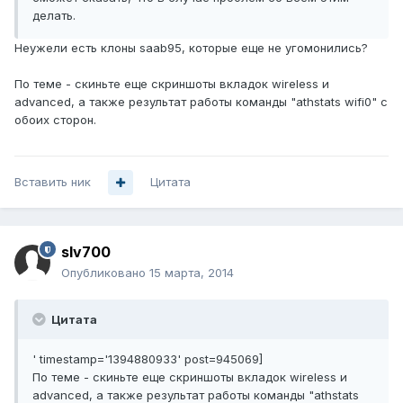
делать.
Неужели есть клоны saab95, которые еще не угомонились?
По теме - скиньте еще скриншоты вкладок wireless и
advanced, а также результат работы команды "athstats wifi0" с
обоих сторон.
Вставить ник
Цитата
slv700
Опубликовано
15 марта, 2014
Цитата
' timestamp='1394880933' post=945069]
По теме - скиньте еще скриншоты вкладок wireless и
advanced, а также результат работы команды "athstats