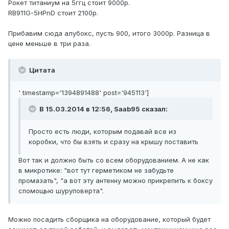
Рокет титаниум на 5ггц стоит 9000р.
RB911G-5HPnD стоит 2100р.
Прибавим сюда алубокс, пусть 900, итого 3000р. Разница в
цене меньше в три раза.
Цитата
' timestamp='1394891488' post='945113']
В 15.03.2014 в 12:56, Saab95 сказал:
Просто есть люди, которым подавай все из
коробки, что бы взять и сразу на крышу поставить
Вот так и должно быть со всем оборудованием. А не как
в микротике: "вот тут герметиком не забудьте
промазать", "а вот эту антенну можно прикрепить к боксу
спомощью шуруповерта".
Можно посадить сборщика на оборудование, который будет