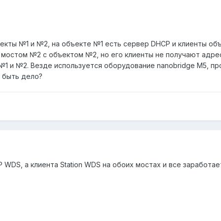
екты №1 и №2, на объекте №1 есть сервер DHCP и клиенты об
 мостом №2 с объектом №2, но его клиенты не получают адре
№1 и №2. Везде используется оборудование nanobridge M5, п
 быть дело?
 WDS, а клиента Station WDS на обоих мостах и все заработае