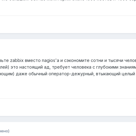
ьте zabbix вместо nagios'а и сэкономите сотни и тысячи чел
ей) это настоящий ад, требует человека с глубокими знаниям
ующим) даже обычный оператор-дежурный, втыкающий целый 
нено)