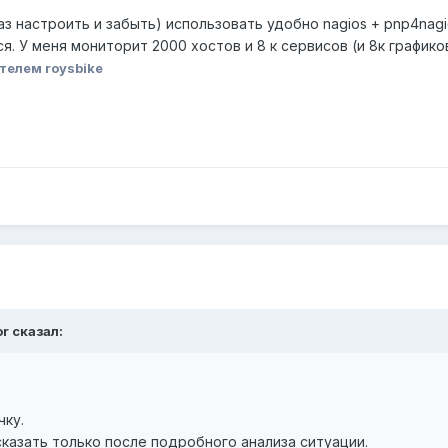
з настроить и забыть) использовать удобно nagios + pnp4nagios 
ся. У меня мониторит 2000 хостов и 8 к сервисов (и 8к графико
телем roysbike
or сказал:
чку.
казать только после подробного анализа ситуации.