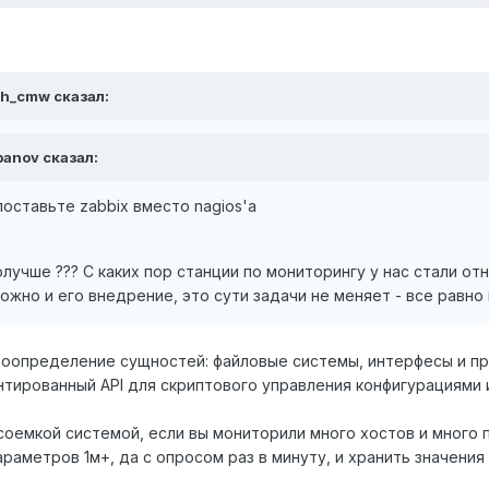
sh_cmw сказал:
obanov сказал:
оставьте zabbix вместо nagios'а
олучше ??? С каких пор станции по мониторингу у нас стали о
ожно и его внедрение, это сути задачи не меняет - все равн
тоопределение сущностей: файловые системы, интерфесы и пр
тированный API для скриптового управления конфигурациями и
соемкой системой, если вы мониторили много хостов и много п
араметров 1м+, да с опросом раз в минуту, и хранить значения