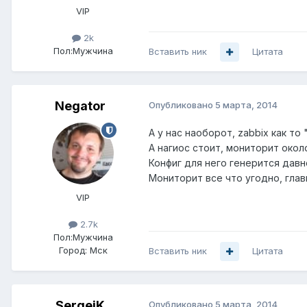
VIP
2k
Пол:
Мужчина
Вставить ник
Цитата
Negator
Опубликовано
5 марта, 2014
А у нас наоборот, zabbix как то
А нагиос стоит, мониторит окол
Конфиг для него генерится давн
Мониторит все что угодно, главн
VIP
2.7k
Пол:
Мужчина
Город:
Мск
Вставить ник
Цитата
SergeiK
Опубликовано
5 марта, 2014