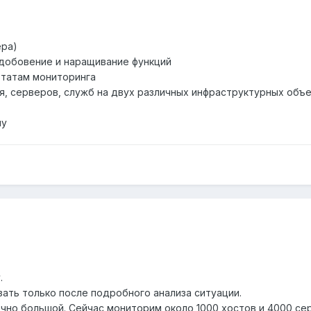
ера)
 добовение и наращивание функций
ьтатам мониторинга
я, серверов, служб на двух различных инфраструктурных объе
ну
.
зать только после подробного анализа ситуации.
чно большой. Сейчас мониторим около 1000 хостов и 4000 серв