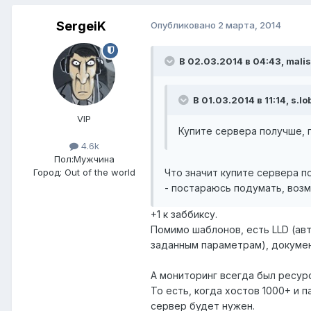
SergeiK
Опубликовано
2 марта, 2014
В 02.03.2014 в 04:43, mali
В 01.03.2014 в 11:14, s.l
VIP
Купите сервера получше, п
4.6k
Пол:
Мужчина
Что значит купите сервера п
Город:
Out of the world
- постараюсь подумать, возм
+1 к заббиксу.
Помимо шаблонов, есть LLD (ав
заданным параметрам), докумен
А мониторинг всегда был ресур
То есть, когда хостов 1000+ и п
сервер будет нужен.