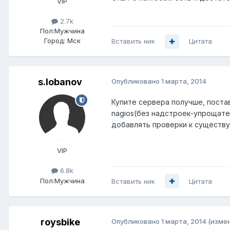
VIP
2.7k
Пол:
Мужчина
Город:
Мск
Вставить ник
Цитата
s.lobanov
Опубликовано
1 марта, 2014
Купите сервера получше, постав
nagios(без надстроек-упрощател
добавлять проверки к существ
VIP
6.8k
Пол:
Мужчина
Вставить ник
Цитата
roysbike
Опубликовано
1 марта, 2014
(изме