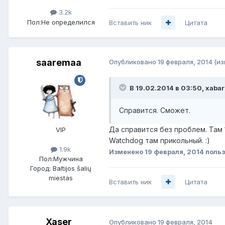
3.2k
Пол:
Не определился
Вставить ник
Цитата
saaremaa
Опубликовано
19 февраля, 2014
(и
В 19.02.2014 в 03:50, xabar
Справится. Сможет.
Да справится без проблем. Там 
VIP
Watchdog там прикольный. :)
1.9k
Изменено
19 февраля, 2014
польз
Пол:
Мужчина
Город:
Baltijos šalių
miestas
Вставить ник
Цитата
Xaser
Опубликовано
19 февраля, 2014