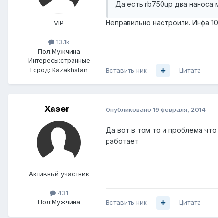
Да есть rb750up два наноса 
Неправильно настроили. Инфа 10
VIP
13.1k
Пол:
Мужчина
Интересы:
странные
Город:
Kazakhstan
Вставить ник
Цитата
Xaser
Опубликовано
19 февраля, 2014
Да вот в том то и проблема чт
работает
Активный участник
431
Пол:
Мужчина
Вставить ник
Цитата