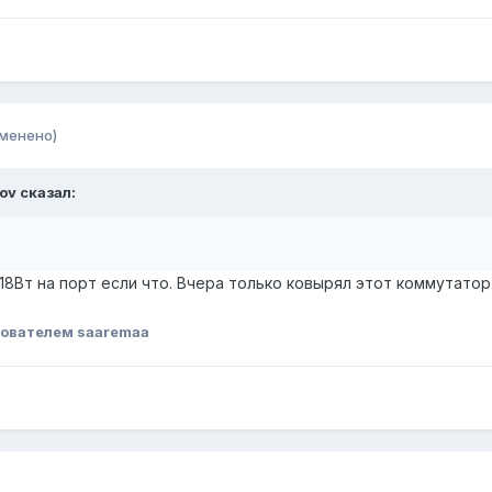
зменено)
ov сказал:
18Вт на порт если что. Вчера только ковырял этот коммутатор.
ователем saaremaa