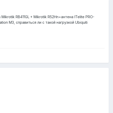
ikrotik RB411GL + Mikrotik R52Hn=антена ITelite PRO-
tion M3, справиться ли с такой нагрузкой Ubiquiti