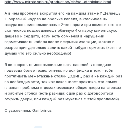
http://www.mirntc.spb.ru/production/cls/sc...otchlokpic.html
А в чем проблема вскрытия его на каждом этаже ? Делаешь
T-образный надрез на оболчке кабеля, вытаскиваешь
аккуратно неиспользованные 2-ве пары и при помощи тех-же
скотчлоков подсоединяешь обычную 4-х парку клиентскую,
дешево и сердито, если есть сомнения в нарушении
герметичности кабеля после вскрытия изоляции, можно в
разрез принудительно залить какой-нибудь герметик (хотя не
думаю что это сильно необходимо)
Я не спорю что использование патч-панелей в середине
подъезда более технологично, но вся фишка в том, чтобы
протягивать межэтажные стояки _ОДИН_ раз а не каждый раз
по необходимости, так как показывает практика, это самая
главная проблема в домах имеющих общие двери на стояках
и забитые стояки (есть разница: один раз с договориться
открыть двери, или каждый раз мучаться с этой проблемой)
С уважением, Gambrinus