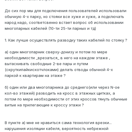
До сих пор мы для подключения пользователей использовали
обычную 4-х парку, но стояки все хуже и хуже, а подключать
народ надо, соответсвенно встает вопрос об использовании
многопарных кабелей (10-ти 25-ти парных и тд)
1. Как лучше осуществлять разводку таких кабелей по стояку ?
a) один многопарник сверху-донизу и потом по мере
необходимости _врезаться_ в него на каждом этаже ,
вытаскивать свободные 2-ве пары и путем
(скруткипайкискотчлоками) делать отводы обычной 4-х
паркой к квартирам на этаже ?
б) один или два многопарника до среднего(или через N-ое
кол-во этажей) разводить на кросс в этажных щитках, а
потом по мере необходимости от этих кроссов тянуть обычные
витые на прилегающие к кроссу этажи ?
В пункте а) мне не нравиться сама технология врезки...
нарушения изоляции кабеля, вероятность небрежной