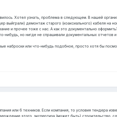
вилось. Хотел узнать, проблема в следующем. В нашей органи
ер выйграли) демонтаж старого (коаксиального) кабеля на нов
ние и прочее тоже с нас. А как это документально оформить?
о-нибудь, но нигде не спрашивали документальных отчетов и 
вые наброски или что-нибудь подобное, просто хотя бы посмо
ания или 6 техников. Если компания, то условия тендера изв
тверждение этого, экспертиза (может быть),строительство, сд