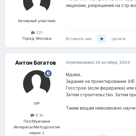
лицензии, разрешения на стр-во
Активный участник
221
Город:
Москва
Вставить ник
Цитата
Антон Богатов
Опубликовано
29 октября, 2004
Мдяяя...
Задание на проектирование (НЕ 
Госстрое (если федералка) или 
Затем строительство. Затем прие
VIP
Таким вещам невозможно научит
8.3k
Пол:
Мужчина
Интересы:
Методология
науки :)