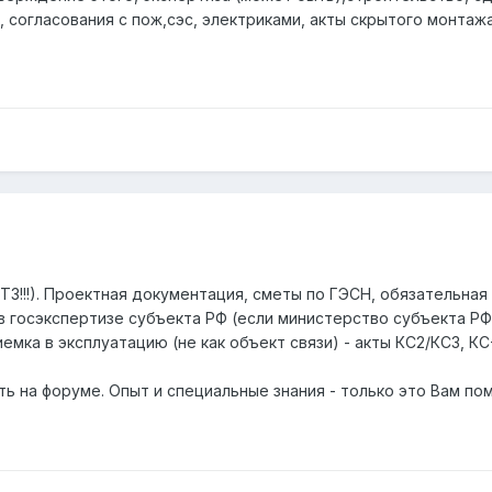
, согласования с пож,сэс, электриками, акты скрытого монтажа
ТЗ!!!). Проектная документация, сметы по ГЭСН, обязательная
в госэкспертизе субъекта РФ (если министерство субъекта РФ
мка в эксплуатацию (не как объект связи) - акты КС2/КС3, КС-1
ь на форуме. Опыт и специальные знания - только это Вам по