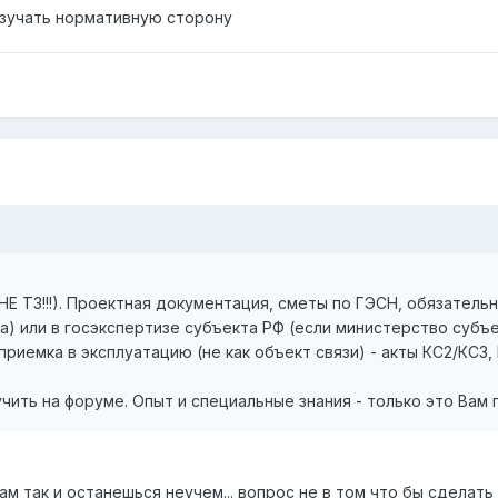
изучать нормативную сторону
НЕ ТЗ!!!). Проектная документация, сметы по ГЭСН, обязатель
а) или в госэкспертизе субъекта РФ (если министерство субъе
риемка в эксплуатацию (не как объект связи) - акты КС2/КС3, К
ить на форуме. Опыт и специальные знания - только это Вам
ам так и останешься неучем... вопрос не в том что бы сделат