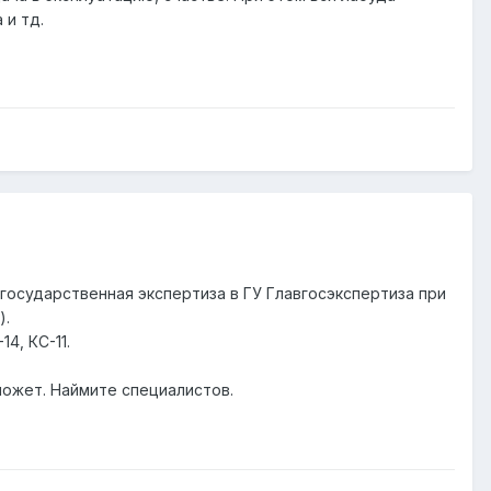
 и тд.
 государственная экспертиза в ГУ Главгосэкспертиза при
).
4, КС-11.
может. Наймите специалистов.