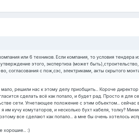
омпания или 6 техников. Если компания, то условия тендера 
, утверждение этого, экспертиза (может быть),строительство, 
во, согласования с пож,сэс, электриками, акты скрытого монт
в мало, решили нас к этому делу приобщить... Короче директо
гласится сделать всё как попало, и будет рад. Просто я для с
стве сети. Угнетающее положение с этим объектом... сейчас 
шу я им кучу комутаторов, и несколько бухт кабеля, толку? Мин
поэтому все сделают как попало... а мне бы очень хотелось ис
 хорошие... :)