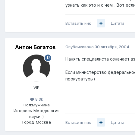
узнать как это и с чем... Вот е
Вставить ник
Цитата
Антон Богатов
Опубликовано
30 октября, 2004
Нанять специалиста означает вз
Если министерство федеральное
прокуратуры)
VIP
8.3k
Пол:
Мужчина
Интересы:
Методология
науки :)
Город:
Москва
Вставить ник
Цитата