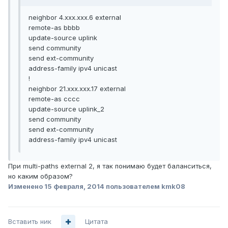
neighbor 4.xxx.xxx.6 external
remote-as bbbb
update-source uplink
send community
send ext-community
address-family ipv4 unicast
!
neighbor 21.xxx.xxx.17 external
remote-as cccc
update-source uplink_2
send community
send ext-community
address-family ipv4 unicast
При multi-paths external 2, я так понимаю будет баланситься,
но каким образом?
Изменено
15 февраля, 2014
пользователем kmk08
Вставить ник
Цитата