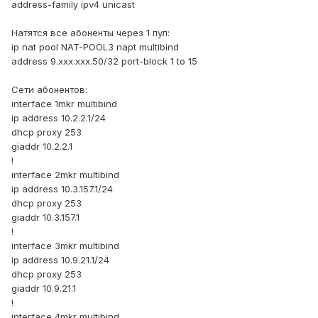
address-family ipv4 unicast
Натятся все абоненты через 1 пул:
ip nat pool NAT-POOL3 napt multibind
address 9.xxx.xxx.50/32 port-block 1 to 15
Сети абонентов:
interface 1mkr multibind
ip address 10.2.2.1/24
dhcp proxy 253
giaddr 10.2.2.1
!
interface 2mkr multibind
ip address 10.3.157.1/24
dhcp proxy 253
giaddr 10.3.157.1
!
interface 3mkr multibind
ip address 10.9.21.1/24
dhcp proxy 253
giaddr 10.9.21.1
!
interface 4mkr multibind