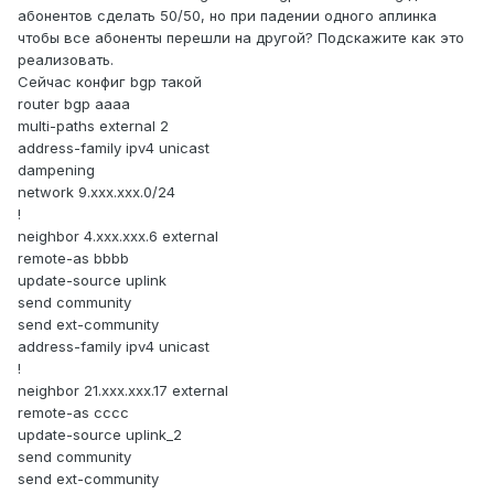
абонентов сделать 50/50, но при падении одного аплинка
чтобы все абоненты перешли на другой? Подскажите как это
реализовать.
Сейчас конфиг bgp такой
router bgp aaaa
multi-paths external 2
address-family ipv4 unicast
dampening
network 9.xxx.xxx.0/24
!
neighbor 4.xxx.xxx.6 external
remote-as bbbb
update-source uplink
send community
send ext-community
address-family ipv4 unicast
!
neighbor 21.xxx.xxx.17 external
remote-as cccc
update-source uplink_2
send community
send ext-community