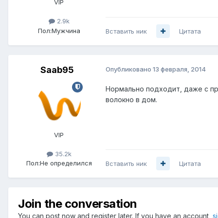
VIP
2.9k
Пол:
Мужчина
Вставить ник
Цитата
Saab95
Опубликовано
13 февраля, 2014
Нормально подходит, даже с пр
волокно в дом.
VIP
35.2k
Пол:
Не определился
Вставить ник
Цитата
Join the conversation
You can post now and register later. If you have an account,
s