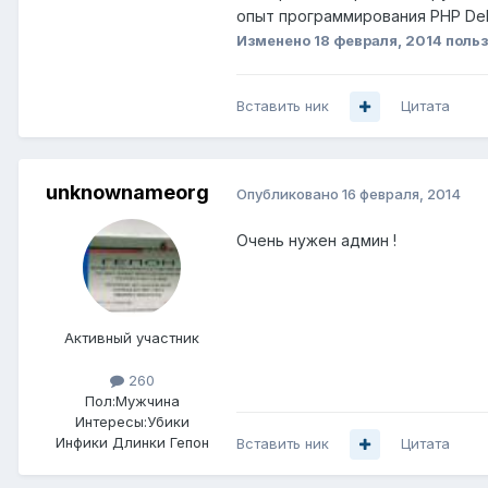
опыт программирования PHP Delp
Изменено
18 февраля, 2014
польз
Вставить ник
Цитата
unknownameorg
Опубликовано
16 февраля, 2014
Очень нужен админ !
Активный участник
260
Пол:
Мужчина
Интересы:
Убики
Инфики Длинки Гепон
Вставить ник
Цитата