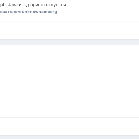
hi Java и т.д приветствуется
ователем unknownameorg