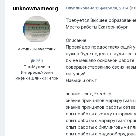
unknownameorg
Опубликовано
12 февраля, 2014
(и
Требуется Высшее образование 
Место работы Екатеринбург
Описание
Провайдер предоставляющий усл
Активный участник
нужно будет сделать аудит сет
бы не мешало основной работе.
260
Пол:
Мужчина
совершенствованию своих навык
Интересы:
Убики
ситуаций.
Инфики Длинки Гепон
Навыки и опыт
знание Linux, Freebsd
знание принципов маршрутизации
знание принципов работы сетев
опыт работы с коммутаторами ур
опыт работы с маршрутизаторами 
опыт работы с биллинговыми пла
опыт работы с радиооборудован