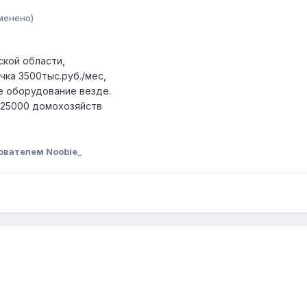
менено)
кой области,
чка 3500тыс.руб./мес,
ое оборудование везде.
 ~25000 домохозяйств
ователем Noobie_