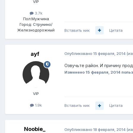
VIP
3.7k
Пол:
Мужчина
Город:
Струнино/
Железнодорожный
Вставить ник
Цитата
ayf
Опубликовано
15 февраля, 2014
(и
Озвучьте район. И причину прод
Изменено
15 февраля, 2014
польз
VIP
1.9k
Вставить ник
Цитата
Noobie_
Опубликовано
18 февраля, 2014
(и