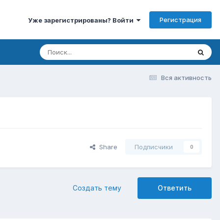
Регистрация
Уже зарегистрированы? Войти
Вся активность
Share
Подписчики
0
Создать тему
Ответить