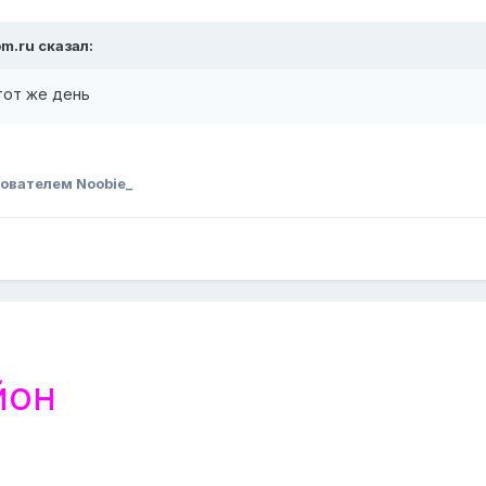
om.ru сказал:
 тот же день
ователем Noobie_
йон