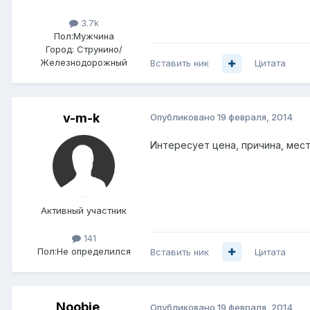
3.7k
Пол:
Мужчина
Город:
Струнино/
Железнодорожный
Вставить ник
Цитата
v-m-k
Опубликовано
19 февраля, 2014
Интересует цена, причина, ме
Активный участник
141
Пол:
Не определился
Вставить ник
Цитата
Noobie_
Опубликовано
19 февраля, 2014