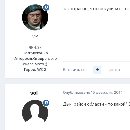
так странно, что не купили в то
VIP
4.3k
Пол:
Мужчина
Интересы:
Квадро фото
снего мото ;)
Город:
WC2
Вставить ник
Цитата
sol
Опубликовано
15 февраля, 2014
Дык, район области - то какой? 