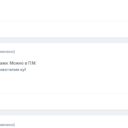
зменено)
ажи. Можно в П.М.
ователем ayf
зменено)