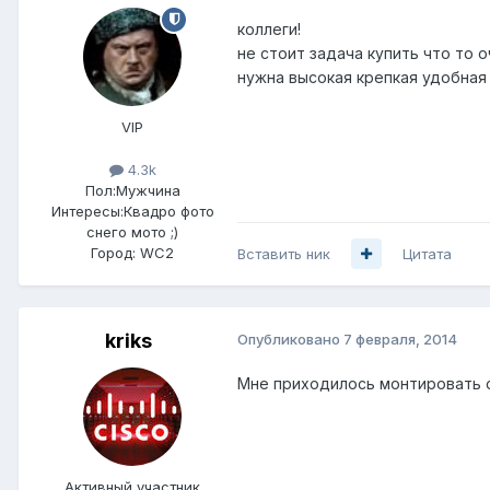
коллеги!
не стоит задача купить что то 
нужна высокая крепкая удобная
VIP
4.3k
Пол:
Мужчина
Интересы:
Квадро фото
снего мото ;)
Город:
WC2
Вставить ник
Цитата
kriks
Опубликовано
7 февраля, 2014
Мне приходилось монтировать с
Активный участник