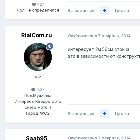
421
Пол:
Не определился
Вставить ник
Цитата
RialCom.ru
Опубликовано
7 февраля, 2014
интересует 2м 56см стойка
это в зависимости от конструкти
VIP
4.3k
Пол:
Мужчина
Интересы:
Квадро фото
снего мото ;)
Город:
WC2
Вставить ник
Цитата
Saab95
Опубликовано
7 февраля, 2014