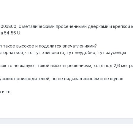
600х800, с металическими просеченными дверками и крепкой 
а 54-56 U
л такое высокое и поделится впечатлениями?
огорчаться, что тут хлиповато, тут неудобно, тут заусенцы
как то не жалуют такой высоты решениями, хотя под 2,6 мет
усских производителей, но не видывал живьем и не щупал
 и тп