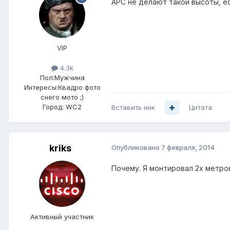
АРС не делают такой высоты, е
VIP
4.3k
Пол:
Мужчина
Интересы:
Квадро фото
снего мото ;)
Город:
WC2
Вставить ник
Цитата
kriks
Опубликовано
7 февраля, 2014
Почему. Я монтировал 2х метров
Активный участник