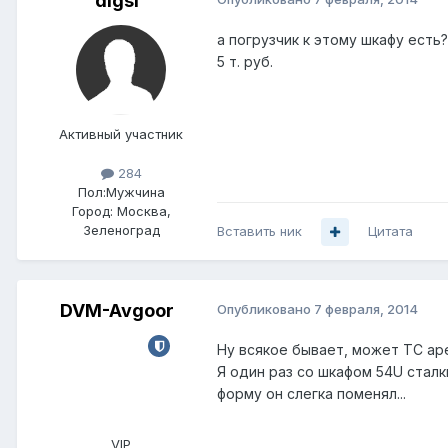
digsi
а погрузчик к этому шкафу есть
5 т. руб.
Активный участник
284
Пол:
Мужчина
Город:
Москва,
Зеленоград
Вставить ник
Цитата
DVM-Avgoor
Опубликовано
7 февраля, 2014
Ну всякое бывает, может ТС ар
Я один раз со шкафом 54U сталк
форму он слегка поменял...
VIP