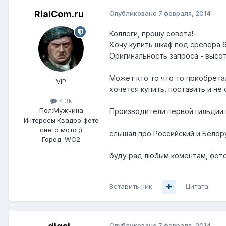
RialCom.ru
Опубликовано
7 февраля, 2014
Коллеги, прошу совета!
Хочу купить шкаф под сревера 
Оригинальность запроса - высот
Может кто то что то приобрета
VIP
хочется купить, поставить и не 
4.3k
Пол:
Мужчина
Производители первой гильдии 
Интересы:
Квадро фото
снего мото ;)
слышал про Российский и Белор
Город:
WC2
буду рад любым коментам, фото
Вставить ник
Цитата
Опубликовано
7 февраля, 2014