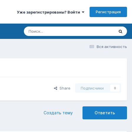
Регистрация
Уже зарегистрированы? Войти
Вся активность
Share
Подписчики
0
Создать тему
Ответить