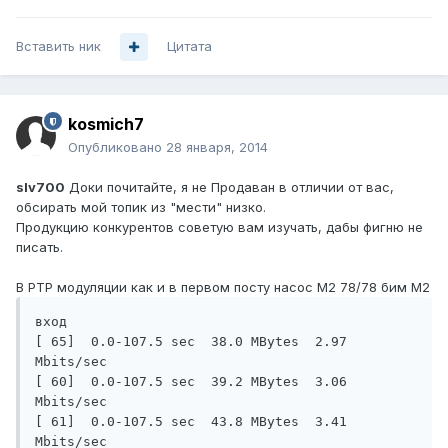
Вставить ник
Цитата
kosmich7
Опубликовано
28 января, 2014
slv700
Доки почитайте, я не Продаван в отличии от вас,
обсирать мой топик из "мести" низко.
Продукцию конкурентов советую вам изучать, дабы фигню не
писать.
В PTP модуляции как и в первом посту насос М2 78/78 бим М2
вход

[ 65]  0.0-107.5 sec  38.0 MBytes  2.97 
Mbits/sec

[ 60]  0.0-107.5 sec  39.2 MBytes  3.06 
Mbits/sec

[ 61]  0.0-107.5 sec  43.8 MBytes  3.41 
Mbits/sec
