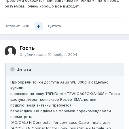
Проблема обходится припаиванием пигтейла к плате перед
разъемом... очень хорошо все выходит...
Вставить ник
Цитата
Гость
Опубликовано
10 ноября, 2004
Цитата
Приобрели точки доступа Asus WL-300g и отдельно
купили
внешнюю антенну TRENDnet <TEW-OA08OK/А-308>. Точки
доступа имеют коннектор Resive-SMA, но для
подключения антенны требуется
переходник. На одном из форумов порекомендовали
посмотреть
(AC/CML) N Connector for Low-Loss Cable - male или
(AC/CFL) N Connector for Low-Loss Cable - female, но