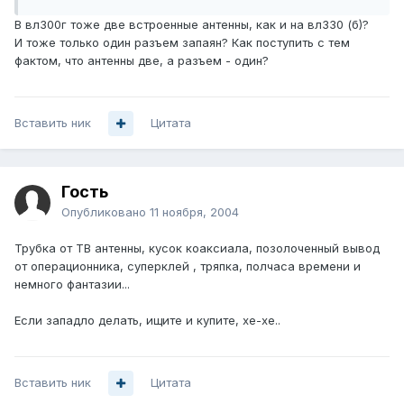
В вл300г тоже две встроенные антенны, как и на вл330 (б)?
И тоже только один разъем запаян? Как поступить с тем
фактом, что антенны две, а разъем - один?
Вставить ник
Цитата
Гость
Опубликовано
11 ноября, 2004
Трубка от ТВ антенны, кусок коаксиала, позолоченный вывод
от операционника, суперклей , тряпка, полчаса времени и
немного фантазии...
Если западло делать, ищите и купите, хе-хе..
Вставить ник
Цитата